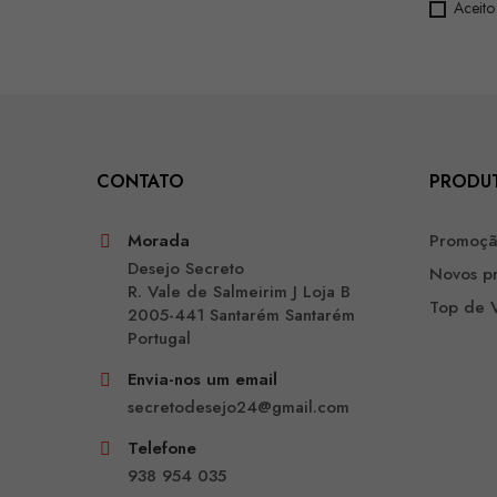
Aceito
CONTATO
PRODU
Morada
Promoç
Desejo Secreto
Novos p
R. Vale de Salmeirim J Loja B
Top de 
2005-441 Santarém Santarém
Portugal
Envia-nos um email
secretodesejo24@gmail.com
Telefone
938 954 035