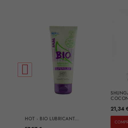
SHUNG
COCONU
Preço
21,34 
HOT - BIO LUBRICANT...
COMP