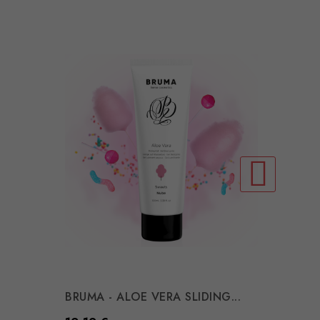
JOYDIV
Preço
13,21 
COMP
BRUMA - ALOE VERA SLIDING...