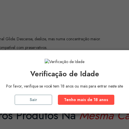
nal Glide. Descanse, deslize, mas numa concentração maior.
mpatível com preservativos.
ais e vaginais, além de retardadores e intensificadores, são de longa duração,
Verificação de Idade
Por favor, verifique se você tem 18 anos ou mais para entrar neste site
Sair
Tenho mais de 18 anos
ros Produtos Na
Mesma Ca