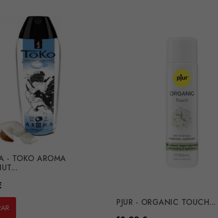
A - TOKO AROMA
T...
€
PJUR - ORGANIC TOUCH...
RAR