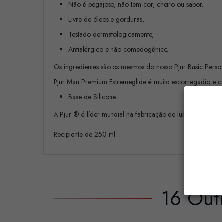
Não é pegajoso, não tem cor, cheiro ou sabor.
Livre de óleos e gorduras,
Testado dermatologicamente,
Antialérgico e não comedogênico.
Os ingredientes são os mesmos do nosso Pjur Basic Perso
Pjur Man Premium Extremeglide é muito escorregadio e co
Base de Silicone
A Pjur
®
é líder mundial na fabricação de lubrificantes an
Recipiente de 250 ml
16 Out