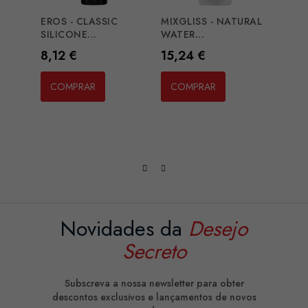
EROS - CLASSIC
MIXGLISS - NATURAL
EROS
SILICONE...
WATER...
BASE
Preço
Preço
Preç
8,12 €
15,24 €
1,01
COMPRAR
COMPRAR
CO
Novidades da
Desejo
Secreto
Subscreva a nossa newsletter para obter
descontos exclusivos e lançamentos de novos