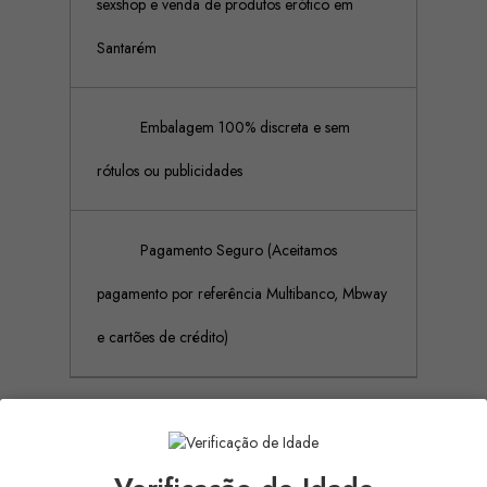
sexshop e venda de produtos erótico em
Santarém
Embalagem 100% discreta e sem
rótulos ou publicidades
Pagamento Seguro (Aceitamos
pagamento por referência Multibanco, Mbway
e cartões de crédito)
Descrição
Detalhes do produto