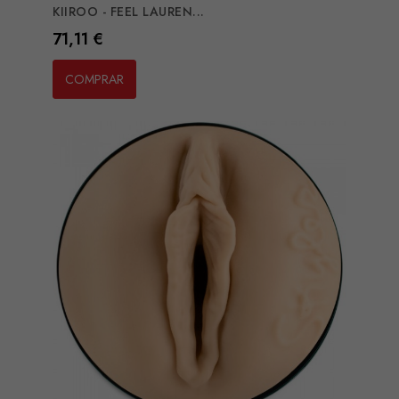
KIIROO - FEEL LAUREN...
Preço
71,11 €
COMPRAR