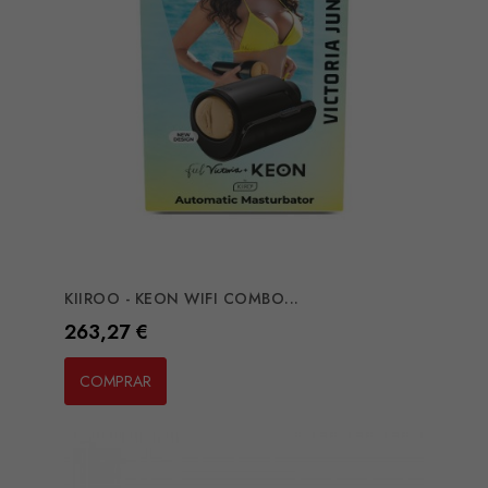
KIIROO - KEON WIFI COMBO...
Preço
263,27 €
COMPRAR