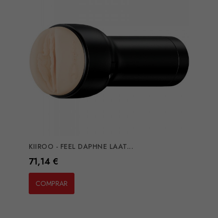
KIIROO - FEEL DAPHNE LAAT...
Preço
71,14 €
COMPRAR