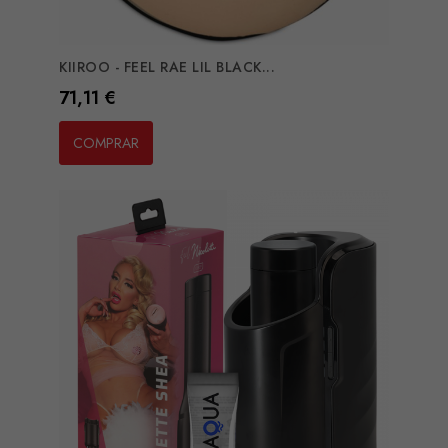
KIIROO - FEEL RAE LIL BLACK...
Preço
71,11 €
COMPRAR