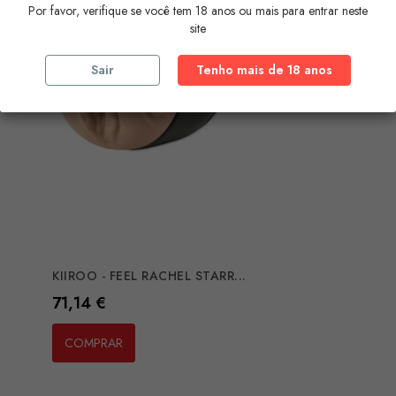
Por favor, verifique se você tem 18 anos ou mais para entrar neste
site
Sair
Tenho mais de 18 anos
KIIROO - FEEL RACHEL STARR...
Preço
71,14 €
COMPRAR