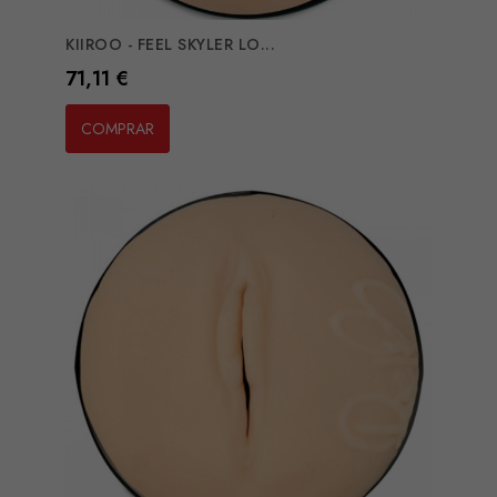
KIIROO - FEEL SKYLER LO...
Preço
71,11 €
COMPRAR