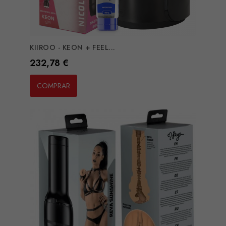
KIIROO - KEON + FEEL...
Preço
232,78 €
COMPRAR