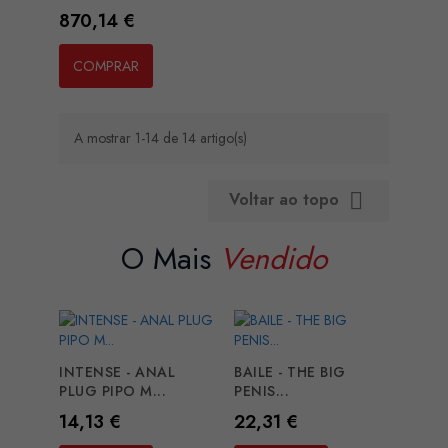
Preço
870,14 €
COMPRAR
A mostrar 1-14 de 14 artigo(s)
Voltar ao topo

O Mais
Vendido
INTENSE - ANAL
BAILE - THE BIG
PLUG PIPO M...
PENIS...
Preço
Preço
14,13 €
22,31 €