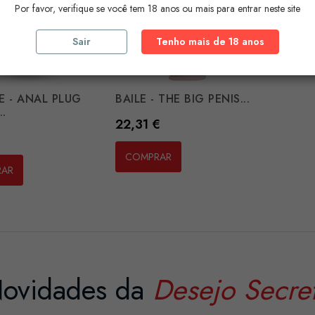
Por favor, verifique se você tem 18 anos ou mais para entrar neste site
Sair
Tenho mais de 18 anos
E - ANAL PLUG
BAILE - THE BIG PENIS...
..
Preço
22,31 €
€
COMPRAR
RAR
ovidades da
Desejo Secre