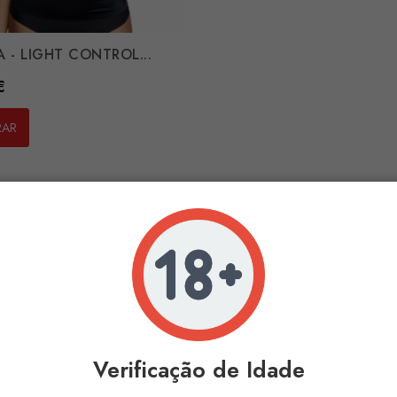
A - LIGHT CONTROL...
€
RAR
r 1-1 de 1 artigo(s)
O Mais
Ven
Verificação de Idade