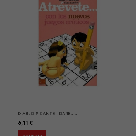
DIABLO PICANTE - DARE......
Preço
6,11 €