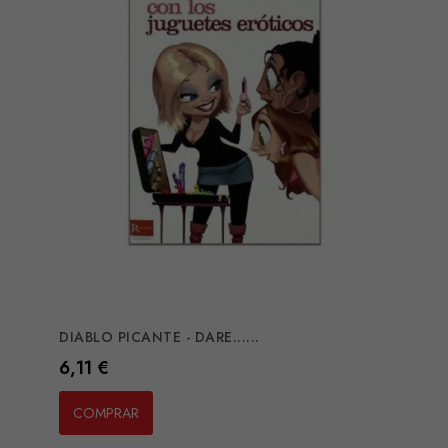
DIABLO PICANTE - DARE......
Preço
6,11 €
COMPRAR