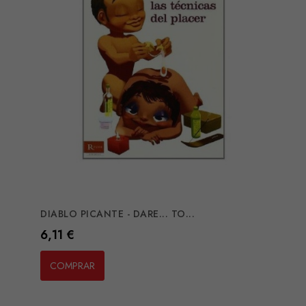
DIABLO PICANTE - DARE... TO...
Preço
6,11 €
COMPRAR