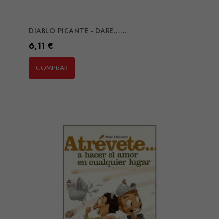
DIABLO PICANTE - DARE......
Preço
6,11 €
COMPRAR