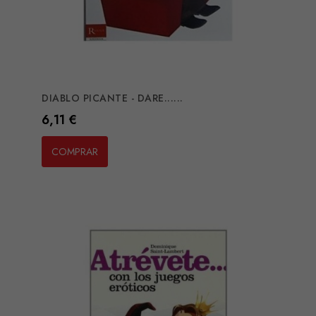
DIABLO PICANTE - DARE......
Preço
6,11 €
COMPRAR