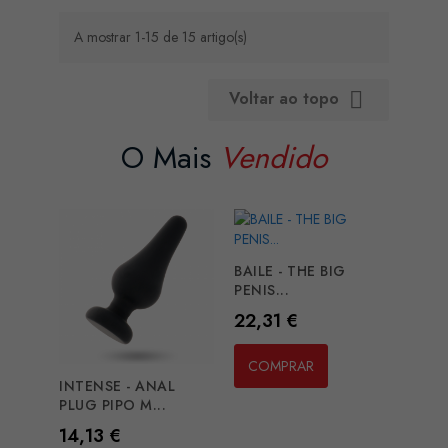
A mostrar 1-15 de 15 artigo(s)
Voltar ao topo

O Mais
Vendido
BAILE - THE BIG
PENIS...
Preço
22,31 €
COMPRAR
INTENSE - ANAL
PLUG PIPO M...
Preço
14,13 €