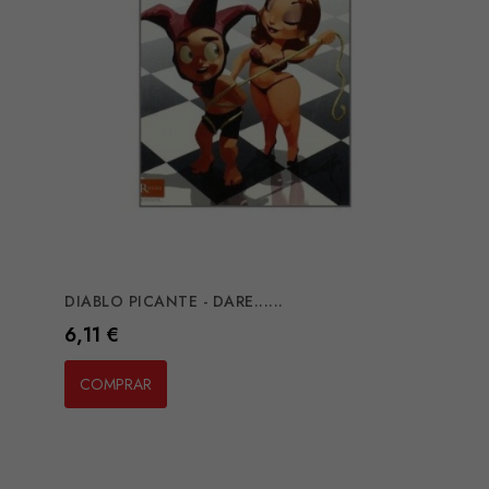
DIABLO PICANTE - DARE......
Preço
6,11 €
COMPRAR