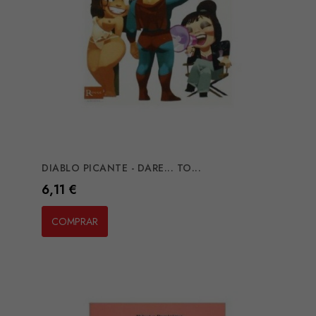
DIABLO PICANTE - DARE... TO...
Preço
6,11 €
COMPRAR