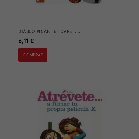
DIABLO PICANTE - DARE......
Preço
6,11 €
COMPRAR