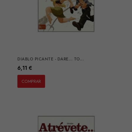
DIABLO PICANTE - DARE... TO...
Preço
6,11 €
COMPRAR