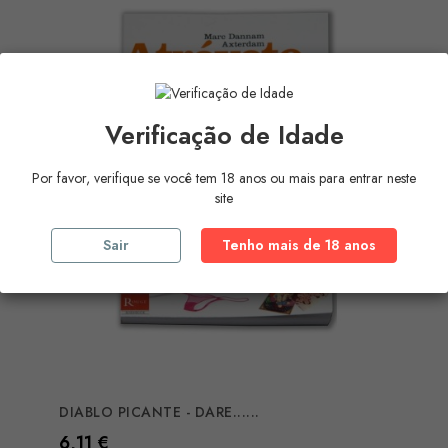
Verificação de Idade
Por favor, verifique se você tem 18 anos ou mais para entrar neste
site
Sair
Tenho mais de 18 anos
DIABLO PICANTE - DARE......
Preço
6,11 €