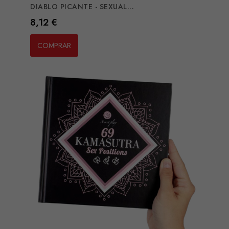
DIABLO PICANTE - SEXUAL...
Preço
8,12 €
COMPRAR