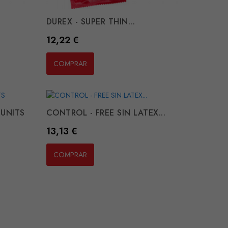
DUREX - SUPER THIN...
Preço
12,22 €
COMPRAR
 UNITS
CONTROL - FREE SIN LATEX...
Preço
13,13 €
COMPRAR