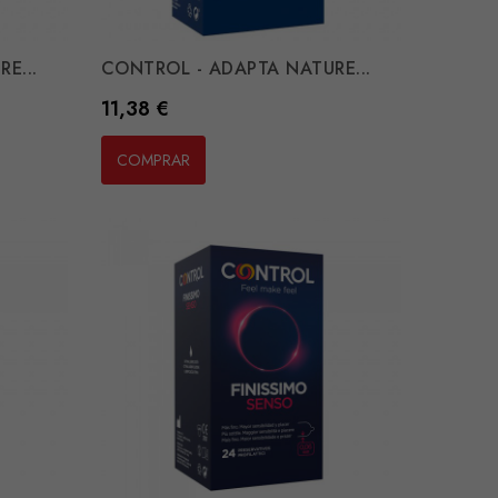
E...
CONTROL - ADAPTA NATURE...
Preço
11,38 €
COMPRAR