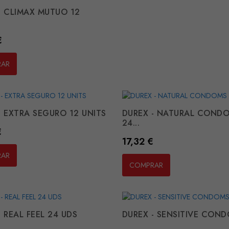
- CLIMAX MUTUO 12
€
RAR
- EXTRA SEGURO 12 UNITS
DUREX - NATURAL COND
24...
€
Preço
17,32 €
RAR
COMPRAR
- REAL FEEL 24 UDS
DUREX - SENSITIVE COND