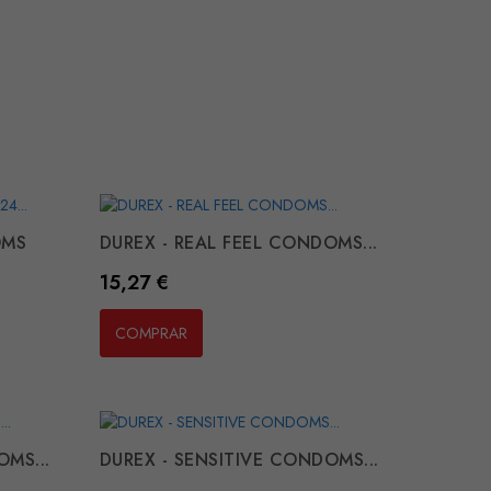
OMS
DUREX - REAL FEEL CONDOMS...
Preço
15,27 €
COMPRAR
OMS...
DUREX - SENSITIVE CONDOMS...