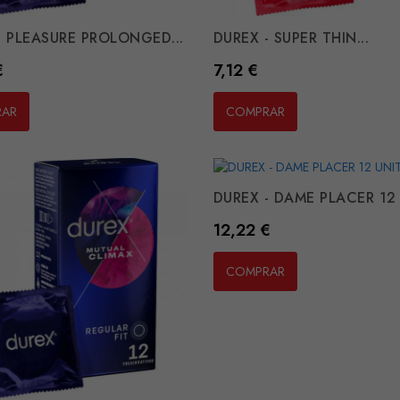
- PLEASURE PROLONGED...
DUREX - SUPER THIN...
Preço
€
7,12 €
RAR
COMPRAR
DUREX - DAME PLACER 12
Preço
12,22 €
COMPRAR