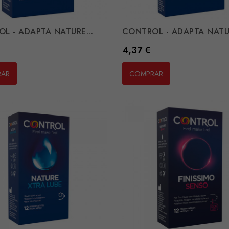
L - ADAPTA NATURE...
CONTROL - ADAPTA NATUR
Preço
4,37 €
RAR
COMPRAR