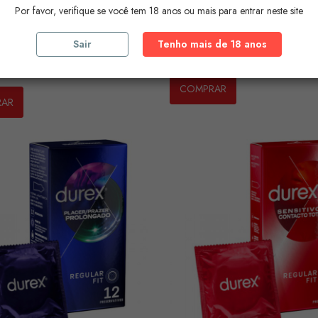
Por favor, verifique se você tem 18 anos ou mais para entrar neste site
L - FUSSION
DUREX - NATURAL CLASSIC
S...
Sair
Tenho mais de 18 anos
Preço
6,11 €
€
COMPRAR
RAR