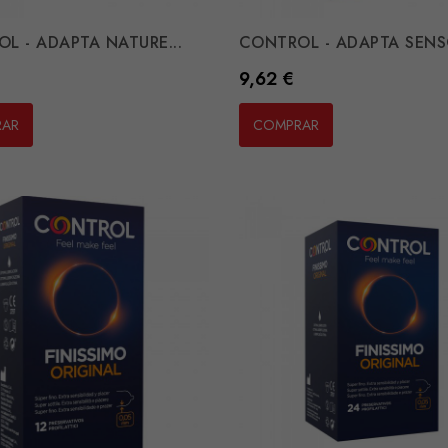
L - ADAPTA NATURE...
CONTROL - ADAPTA SENSO
Preço
9,62 €
RAR
COMPRAR