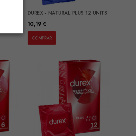
 6...
DUREX - NATURAL PLUS 12 UNITS
Preço
10,19 €
COMPRAR