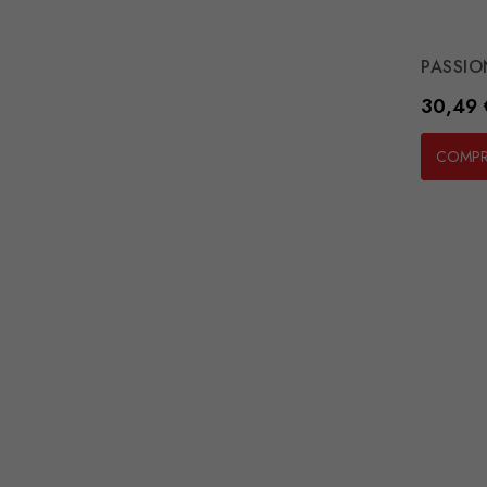
PASSION
Preço
30,49 
COMP