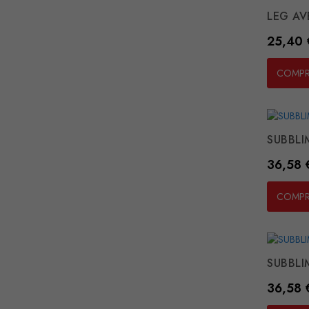
LEG AV
Preço
25,40 
COMP
SUBBLI
Preço
36,58 
COMP
SUBBLIM
Preço
36,58 