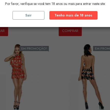
Por favor, verifique se você tem 18 anos ou mais para entrar neste site
N - WOMAN HELLEN...
LEG AVENUE - HALTER DUA
Sair
Tenho mais de 18 anos
Preço
€
23,37 €
RAR
COMPRAR
EM PROMOÇÃO!
EM PROM