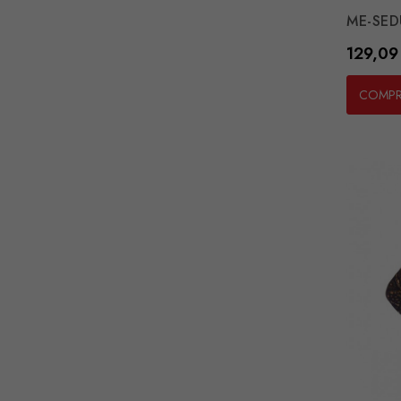
ME-SED
Preço
129,09
COMP