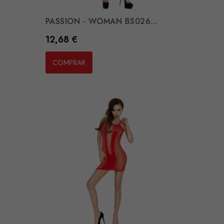
6
PASSION - WOMAN BS026...
Preço
12,68 €
COMPRAR