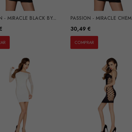
 - MIRACLE BLACK BY...
PASSION - MIRACLE CHEMI
Preço
€
30,49 €
RAR
COMPRAR