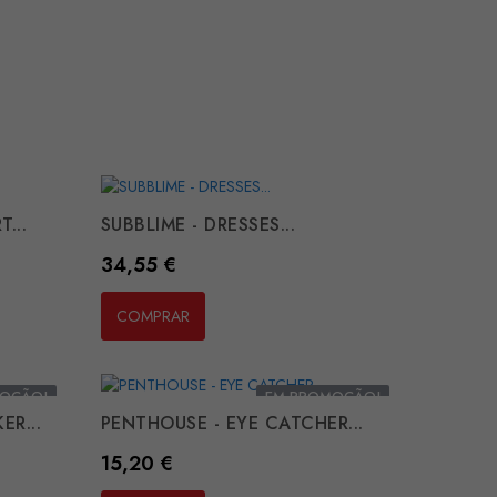
...
SUBBLIME - DRESSES...
Preço
34,55 €
COMPRAR
OÇÃO!
EM PROMOÇÃO!
ER...
PENTHOUSE - EYE CATCHER...
Preço
15,20 €