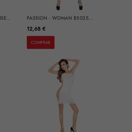
SE...
PASSION - WOMAN BS025...
Preço
12,68 €
COMPRAR