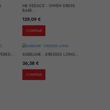
S
ME-SEDUCE - GWEN DRESS
BARE...
Preço
129,09 €
COMPRAR
ERED...
SUBBLIME - DRESSES LONG...
Preço
36,58 €
COMPRAR