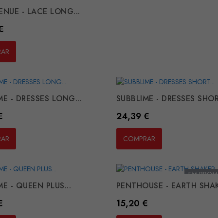
ENUE - LACE LONG...
€
RAR
ME - DRESSES LONG...
SUBBLIME - DRESSES SHORT
Preço
€
24,39 €
RAR
COMPRAR
EM PROM
E - QUEEN PLUS...
PENTHOUSE - EARTH SHAK
Preço
€
15,20 €