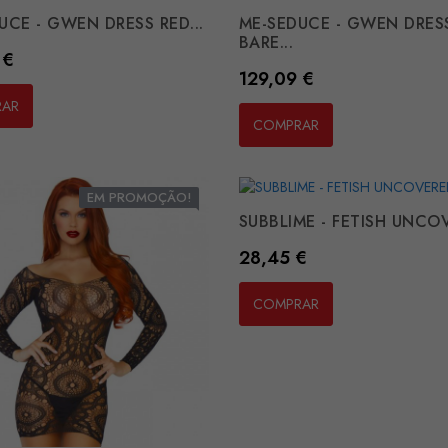
UCE - GWEN DRESS RED...
ME-SEDUCE - GWEN DRES
BARE...
 €
Preço
129,09 €
RAR
COMPRAR
EM PROMOÇÃO!
SUBBLIME - FETISH UNCOV
Preço
28,45 €
COMPRAR