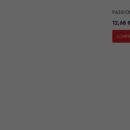
PASSIO
Preço
12,68 
COMP