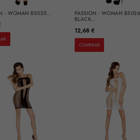
N - WOMAN BS025...
PASSION - WOMAN BS02
BLACK...
€
Preço
12,68 €
RAR
COMPRAR