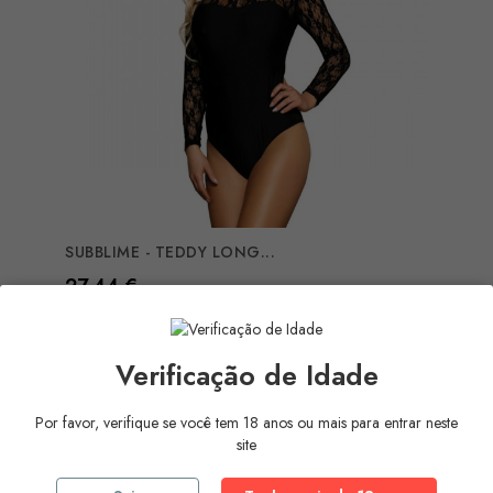
SUBBLIME - TEDDY LONG...
Preço
27,44 €
COMPRAR
Verificação de Idade
Por favor, verifique se você tem 18 anos ou mais para entrar neste
site