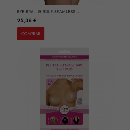
BYE-BRA - GIRDLE SEAMLESS...
Preço
25,36 €
COMPRAR