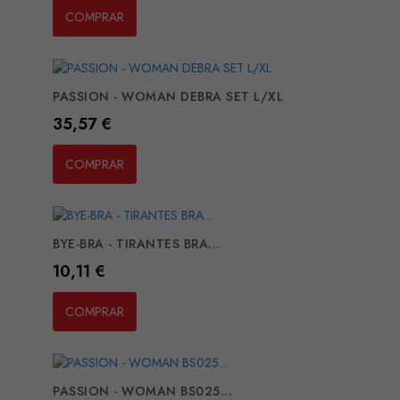
COMPRAR
PASSION - WOMAN DEBRA SET L/XL
Preço
35,57 €
COMPRAR
BYE-BRA - TIRANTES BRA...
Preço
10,11 €
COMPRAR
PASSION - WOMAN BS025...