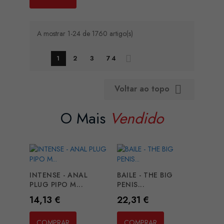
A mostrar 1-24 de 1760 artigo(s)
1
2
3
74
Voltar ao topo

O Mais
Vendido
INTENSE - ANAL
BAILE - THE BIG
PLUG PIPO M...
PENIS...
Preço
Preço
14,13 €
22,31 €
COMPRAR
COMPRAR