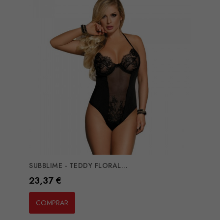
SUBBLIME - TEDDY FLORAL...
Preço
23,37 €
COMPRAR