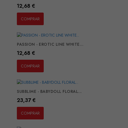
Preço
12,68 €
COMPRAR
PASSION - EROTIC LINE WHITE...
Preço
12,68 €
COMPRAR
SUBBLIME - BABYDOLL FLORAL...
Preço
23,37 €
COMPRAR