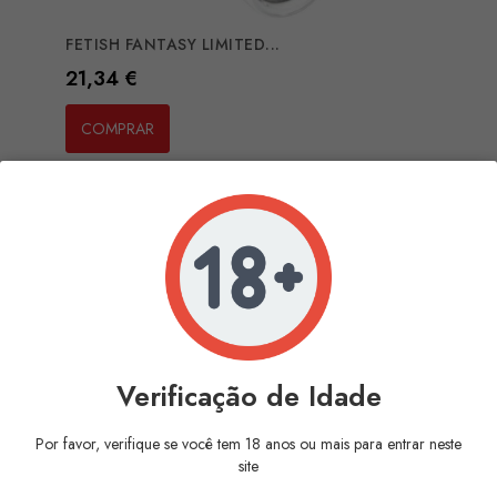
FETISH FANTASY LIMITED...
Preço
21,34 €
COMPRAR
Verificação de Idade
Por favor, verifique se você tem 18 anos ou mais para entrar neste
site