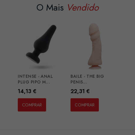
O Mais
Vendido
INTENSE - ANAL
BAILE - THE BIG
PLUG PIPO M...
PENIS...
Preço
Preço
14,13 €
22,31 €
COMPRAR
COMPRAR