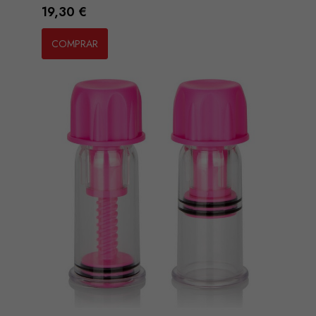
Preço
19,30 €
COMPRAR