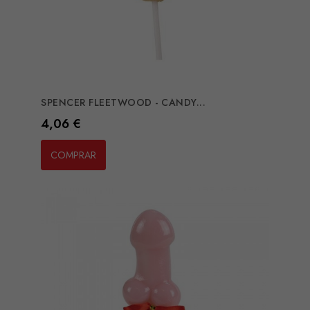
SPENCER FLEETWOOD - CANDY...
Preço
4,06 €
COMPRAR