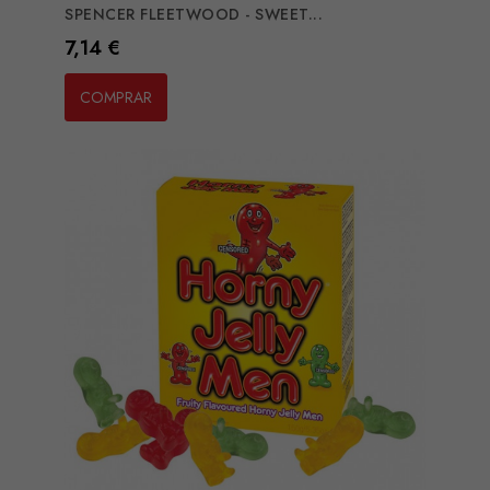
SPENCER FLEETWOOD - SWEET...
Preço
7,14 €
COMPRAR