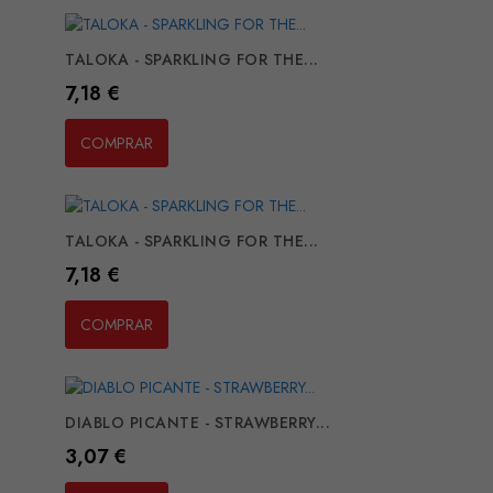
TALOKA - SPARKLING FOR THE...
Preço
7,18 €
COMPRAR
TALOKA - SPARKLING FOR THE...
Preço
7,18 €
COMPRAR
DIABLO PICANTE - STRAWBERRY...
Preço
3,07 €