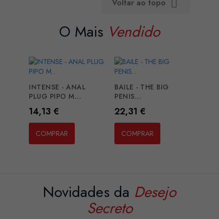
Voltar ao topo

O Mais
Vendido
INTENSE - ANAL
BAILE - THE BIG
PLUG PIPO M...
PENIS...
Preço
Preço
14,13 €
22,31 €
COMPRAR
COMPRAR
Novidades da
Desejo
Secreto