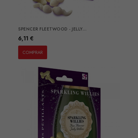
SPENCER FLEETWOOD - JELLY...
Preço
6,11 €
COMPRAR