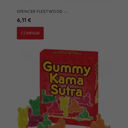
SPENCER FLEETWOOD -...
Preço
6,11 €
COMPRAR