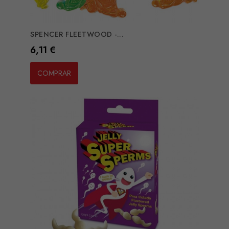
SPENCER FLEETWOOD -...
Preço
6,11 €
COMPRAR