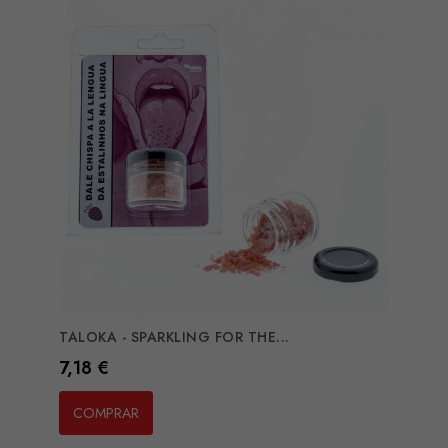
TALOKA - SPARKLING FOR THE...
Preço
7,18 €
COMPRAR