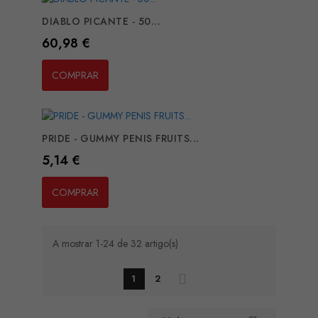
DIABLO PICANTE - 50...
Preço
60,98 €
COMPRAR
PRIDE - GUMMY PENIS FRUITS...
Preço
5,14 €
COMPRAR
A mostrar 1-24 de 32 artigo(s)
1
2