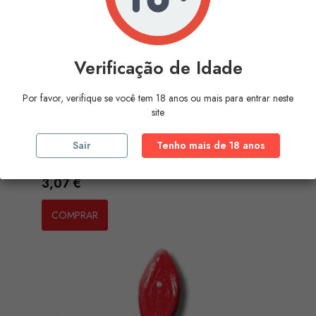
Verificação de Idade
Por favor, verifique se você tem 18 anos ou mais para entrar neste
site
Sair
Tenho mais de 18 anos
DIABLO GOLOSO - GUMMY LOLLIPOP
Preço
3,07 €
COMPRAR