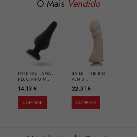
O Mais
Vendido
INTENSE - ANAL
BAILE - THE BIG
PLUG PIPO M...
PENIS...
Preço
Preço
14,13 €
22,31 €
COMPRAR
COMPRAR