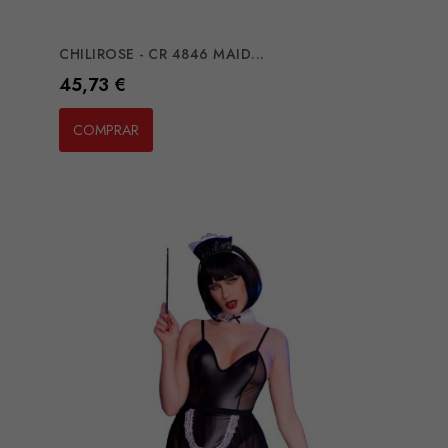
CHILIROSE - CR 4846 MAID...
Preço
45,73 €
COMPRAR