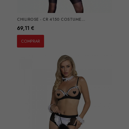
CHILIROSE - CR 4150 COSTUME...
Preço
69,11 €
COMPRAR