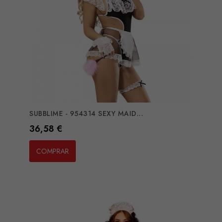
SUBBLIME - 954314 SEXY MAID...
Preço
36,58 €
COMPRAR