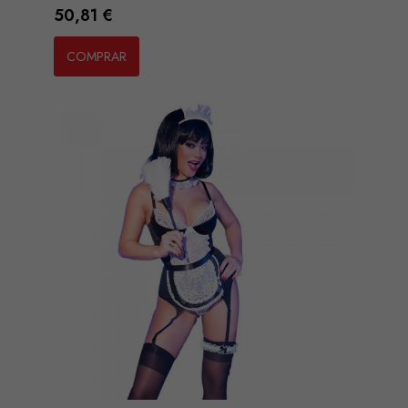
Preço
50,81 €
COMPRAR