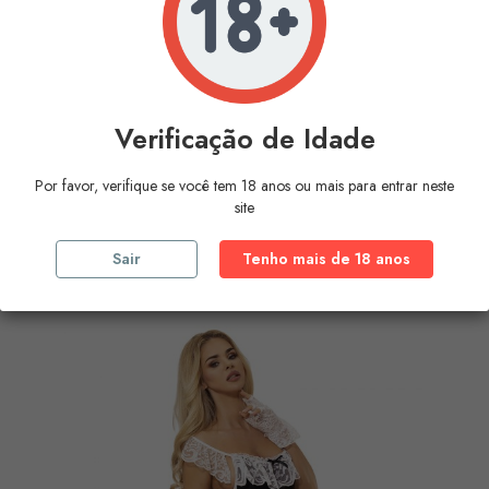
Verificação de Idade
Por favor, verifique se você tem 18 anos ou mais para entrar neste
CHILIROSE - CR 3443 MAID...
site
Preço
49,80 €
Sair
Tenho mais de 18 anos
COMPRAR