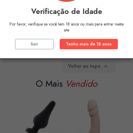
KHEPER GAMES - SPERM-SHAPED...
Verificação de Idade
Preço
4,06 €
Por favor, verifique se você tem 18 anos ou mais para entrar neste
COMPRAR
site
Sair
Tenho mais de 18 anos
A mostrar 1-2 de 2 artigo(s)
Voltar ao topo

O Mais
Vendido