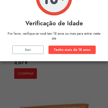
Verificação de Idade
Por favor, verifique se você tem 18 anos ou mais para entrar neste
site
Sair
Tenho mais de 18 anos
DIABLO GOLOSO - KELEDEN...
Preço
3,07 €
COMPRAR