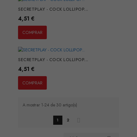
SECRETPLAY - COCK LOLLIPOP...
Preço
4,51 €
COMPRAR
SECRETPLAY - COCK LOLLIPOP...
Preço
4,51 €
COMPRAR
A mostrar 1-24 de 30 artigo(s)
1
2