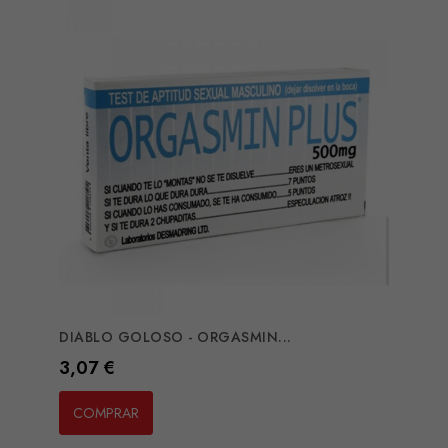
DIABLO GOLOSO - ORGASMIN...
Preço
3,07 €
COMPRAR