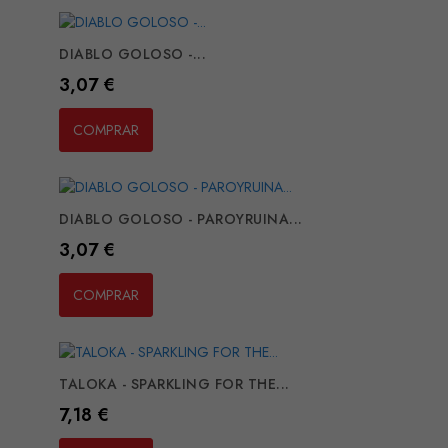
DIABLO GOLOSO -...
Preço
3,07 €
COMPRAR
DIABLO GOLOSO - PAROYRUINA...
Preço
3,07 €
COMPRAR
TALOKA - SPARKLING FOR THE...
Preço
7,18 €