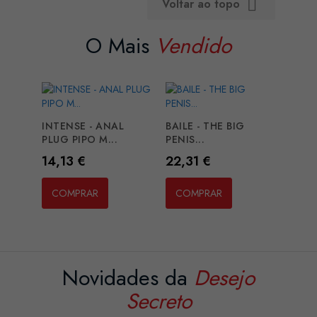
Voltar ao topo

O Mais
Vendido
INTENSE - ANAL
BAILE - THE BIG
PLUG PIPO M...
PENIS...
Preço
Preço
14,13 €
22,31 €
COMPRAR
COMPRAR
Novidades da
Desejo
Secreto