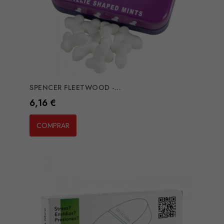
SPENCER FLEETWOOD -...
Preço
6,16 €
COMPRAR