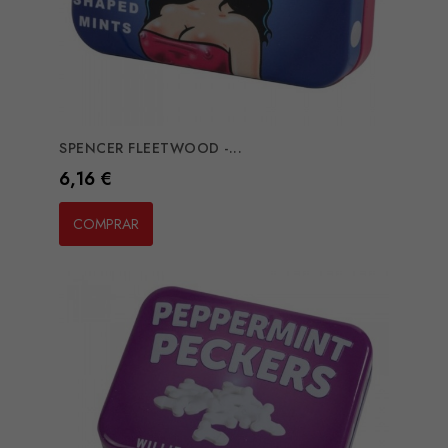
SPENCER FLEETWOOD -...
Preço
6,16 €
COMPRAR