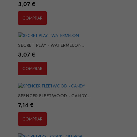
Preço
3,07 €
COMPRAR
SECRET PLAY - WATERMELON...
Preço
3,07 €
COMPRAR
SPENCER FLEETWOOD - CANDY...
Preço
7,14 €
COMPRAR