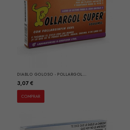
DIABLO GOLOSO - POLLARGOL...
Preço
3,07 €
COMPRAR