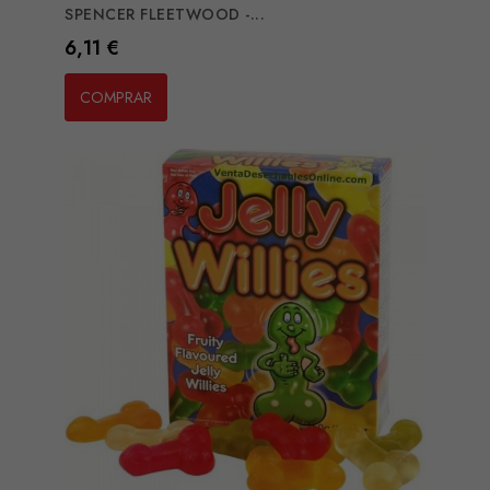
SPENCER FLEETWOOD -...
Preço
6,11 €
COMPRAR