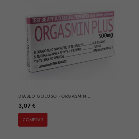
DIABLO GOLOSO - ORGASMIN...
Preço
3,07 €
COMPRAR