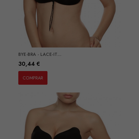
BYE-BRA - LACE-IT...
Preço
30,44 €
COMPRAR