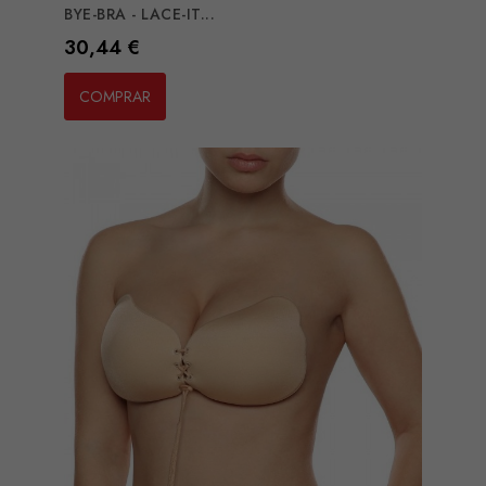
BYE-BRA - LACE-IT...
Preço
30,44 €
COMPRAR