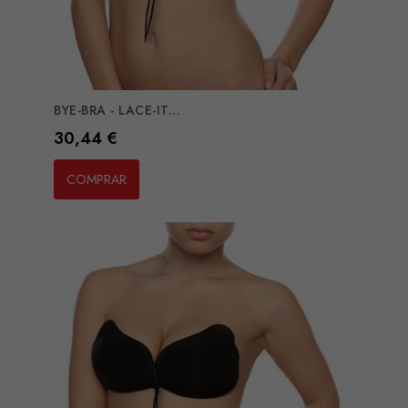
BYE-BRA - LACE-IT...
Preço
30,44 €
COMPRAR