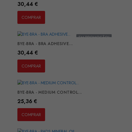
Preço
30,44 €
COMPRAR
EM PROMOÇÃO!
BYE-BRA - BRA ADHESIVE...
Preço
30,44 €
COMPRAR
BYE-BRA - MEDIUM CONTROL...
Preço
25,36 €
COMPRAR