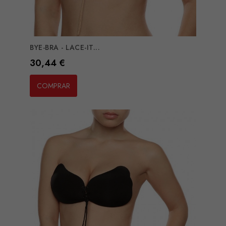
BYE-BRA - LACE-IT...
Preço
30,44 €
COMPRAR