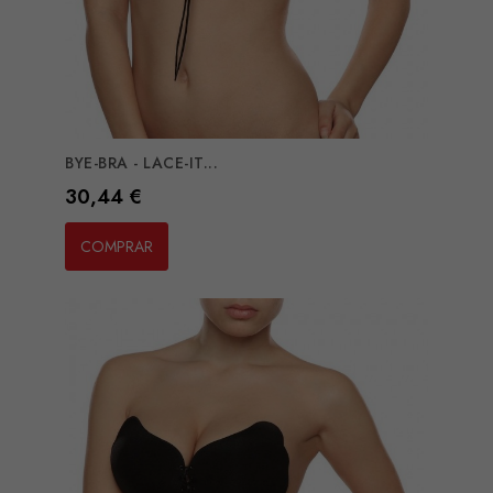
BYE-BRA - LACE-IT...
Preço
30,44 €
COMPRAR