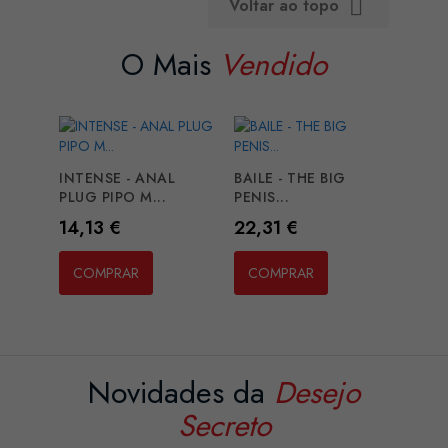
Voltar ao topo

O Mais
Vendido
INTENSE - ANAL
BAILE - THE BIG
PLUG PIPO M...
PENIS...
Preço
Preço
14,13 €
22,31 €
COMPRAR
COMPRAR
Novidades da
Desejo
Secreto