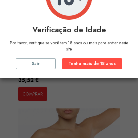
Verificação de Idade
Por favor, verifique se você tem 18 anos ou mais para entrar neste
site
Sair
Tenho mais de 18 anos
BYE-BRA - GALA BRA CUP A BEIGE
Preço
35,52 €
COMPRAR