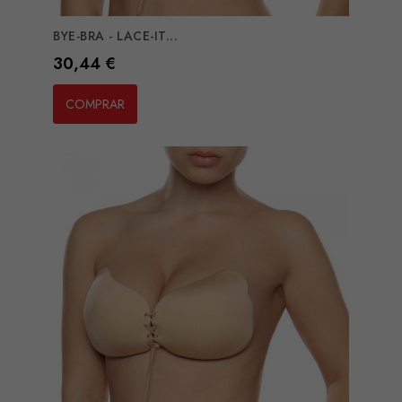
BYE-BRA - LACE-IT...
Preço
30,44 €
COMPRAR