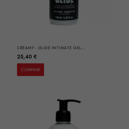
CREAMY - GLIDE INTIMATE GEL...
Preço
25,40 €
COMPRAR