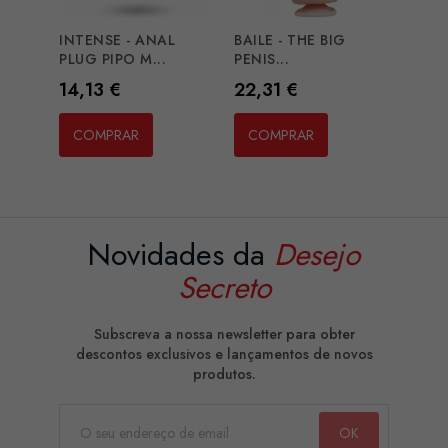
INTENSE - ANAL
BAILE - THE BIG
PLUG PIPO M...
PENIS...
Preço
Preço
14,13 €
22,31 €
COMPRAR
COMPRAR
Novidades da
Desejo
Secreto
Subscreva a nossa newsletter para obter
descontos exclusivos e lançamentos de novos
produtos.