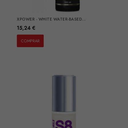
XPOWER - WHITE WATER-BASED...
Preço
15,24 €
COMPRAR