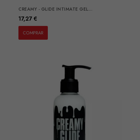
CREAMY - GLIDE INTIMATE GEL...
Preço
17,27 €
COMPRAR