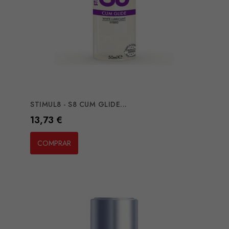
STIMUL8 - S8 CUM GLIDE...
Preço
13,73 €
COMPRAR