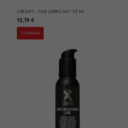
CREAMY - CUM LUBRICANT 70 ML
Preço
12,19 €
COMPRAR