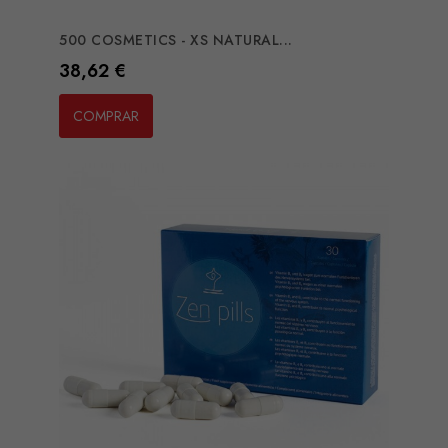
500 COSMETICS - XS NATURAL...
Preço
38,62 €
COMPRAR