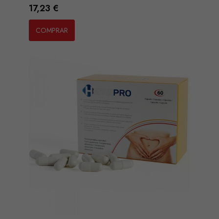
Preço
17,23 €
COMPRAR