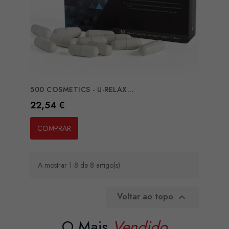
500 COSMETICS - U-RELAX...
Preço
22,54 €
COMPRAR
A mostrar 1-8 de 8 artigo(s)
Voltar ao topo

O Mais
Vendido