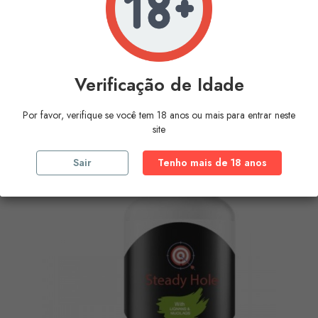
500 COSMETICS - XS NATURAL...
Verificação de Idade
Preço
23,30 €
Por favor, verifique se você tem 18 anos ou mais para entrar neste
COMPRAR
site
Sair
Tenho mais de 18 anos