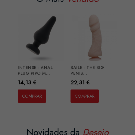
INTENSE - ANAL
BAILE - THE BIG
PLUG PIPO M...
PENIS...
Preço
Preço
14,13 €
22,31 €
COMPRAR
COMPRAR
Novidades da
Desejo