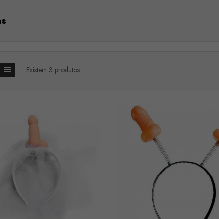
as
Existem 3 produtos.