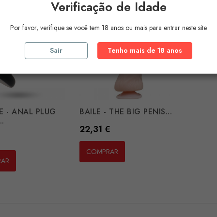
Verificação de Idade
Por favor, verifique se você tem 18 anos ou mais para entrar neste site
Sair
Tenho mais de 18 anos
E - ANAL PLUG
BAILE - THE BIG PENIS...
..
Preço
22,31 €
€
COMPRAR
RAR