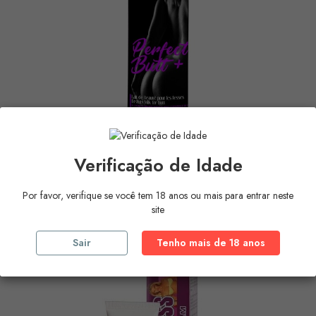
Verificação de Idade
RUF - PERFECT BUTT - BUTT...
Preço
18,29 €
Por favor, verifique se você tem 18 anos ou mais para entrar neste
site
COMPRAR
Sair
Tenho mais de 18 anos
EM PROMOÇÃO!