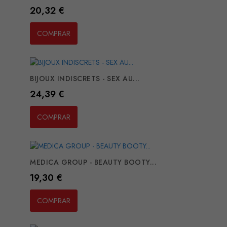
Preço
20,32 €
COMPRAR
BIJOUX INDISCRETS - SEX AU...
Preço
24,39 €
COMPRAR
MEDICA GROUP - BEAUTY BOOTY...
Preço
19,30 €
COMPRAR