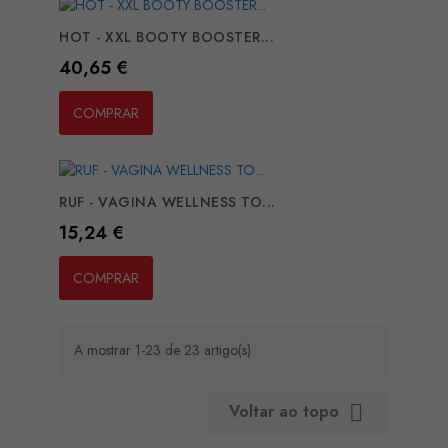
HOT - XXL BOOTY BOOSTER...
Preço
40,65 €
COMPRAR
RUF - VAGINA WELLNESS TO...
Preço
15,24 €
COMPRAR
A mostrar 1-23 de 23 artigo(s)
Voltar ao topo
