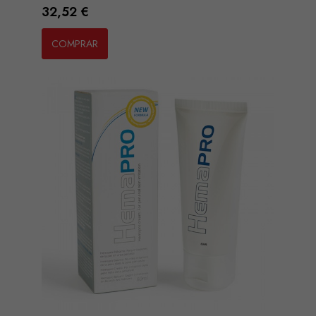
Preço
32,52 €
COMPRAR