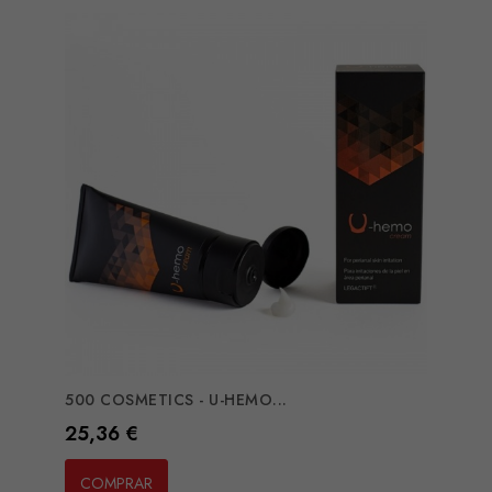
500 COSMETICS - U-HEMO...
Preço
25,36 €
COMPRAR