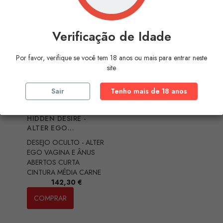
Verificação de Idade
Por favor, verifique se você tem 18 anos ou mais para entrar neste
site
Sair
Tenho mais de 18 anos
HIDDEN DESIRE -
ALTER EGO...
DESEJO OCULTO - ALTER
EGO VAGINA E ÂNUS
ABERTOS CURTA
CINTURA MÉDIA CARNE
Preço
142,30 €
COMPRAR