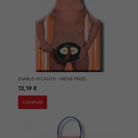
DIABLO PICANTE - MENS FRIED...
Preço
12,19 €
COMPRAR