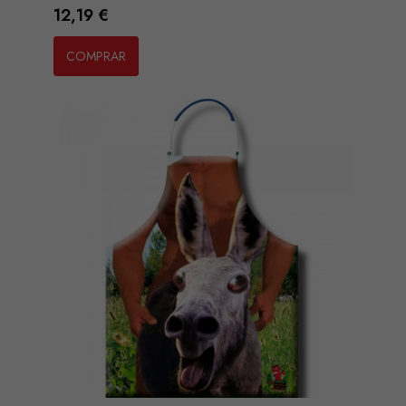
Preço
12,19 €
COMPRAR