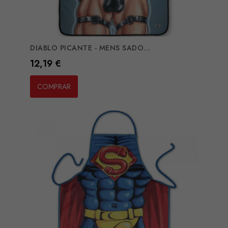
DIABLO PICANTE - MENS SADO...
Preço
12,19 €
COMPRAR