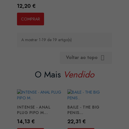
Preço
12,20 €
COMPRAR
A mostrar 1-19 de 19 artigo(s)
Voltar ao topo

O Mais
Vendido
INTENSE - ANAL
BAILE - THE BIG
PLUG PIPO M...
PENIS...
Preço
Preço
14,13 €
22,31 €