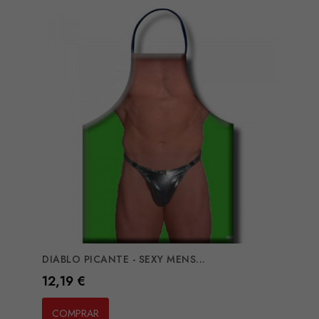
DIABLO PICANTE - SEXY MENS...
Preço
12,19 €
COMPRAR