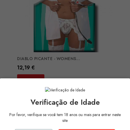
DIABLO PICANTE - WOMENS...
Preço
12,19 €
COMPRAR
Verificação de Idade
Por favor, verifique se você tem 18 anos ou mais para entrar neste
site