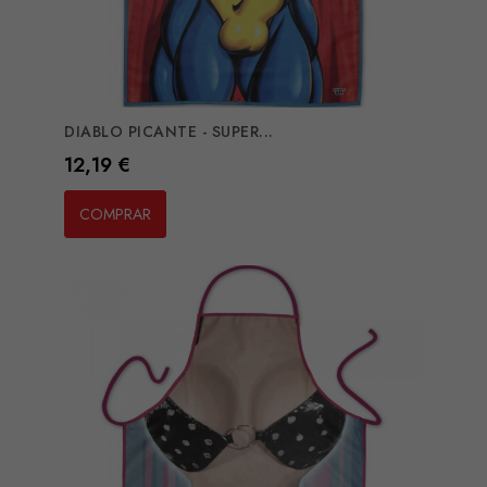
DIABLO PICANTE - SUPER...
Preço
12,19 €
COMPRAR