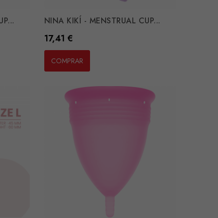
P...
NINA KIKÍ - MENSTRUAL CUP...
Preço
17,41 €
COMPRAR