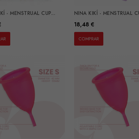
KÍ - MENSTRUAL CUP...
NINA KIKÍ - MENSTRUAL CU
Preço
€
18,48 €
RAR
COMPRAR