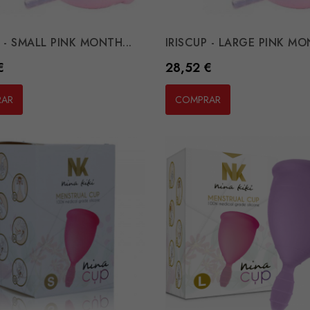
 - SMALL PINK MONTH...
IRISCUP - LARGE PINK MON
Preço
€
28,52 €
RAR
COMPRAR