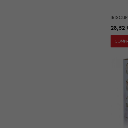
IRISCUP
Preço
28,52 
COMP