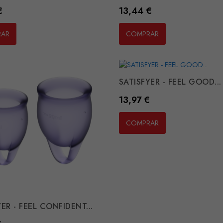
Preço
€
13,44 €
RAR
COMPRAR
SATISFYER - FEEL GOOD...
Preço
13,97 €
COMPRAR
ER - FEEL CONFIDENT...