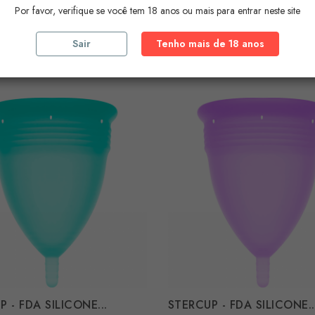
 - FDA SILICONE...
STERCUP - FDA SILICONE..
Por favor, verifique se você tem 18 anos ou mais para entrar neste site
Preço
€
13,44 €
Sair
Tenho mais de 18 anos
RAR
COMPRAR
 - FDA SILICONE...
STERCUP - FDA SILICONE..