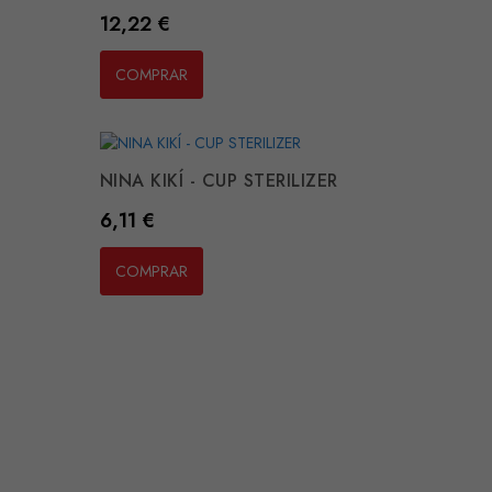
Preço
12,22 €
COMPRAR
NINA KIKÍ - CUP STERILIZER
Preço
6,11 €
COMPRAR