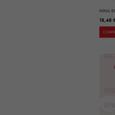
NINA KI
Preço
18,48 
COMP