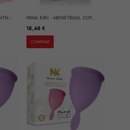
TH...
NINA KIKÍ - MENSTRUAL CUP...
Preço
18,48 €
COMPRAR