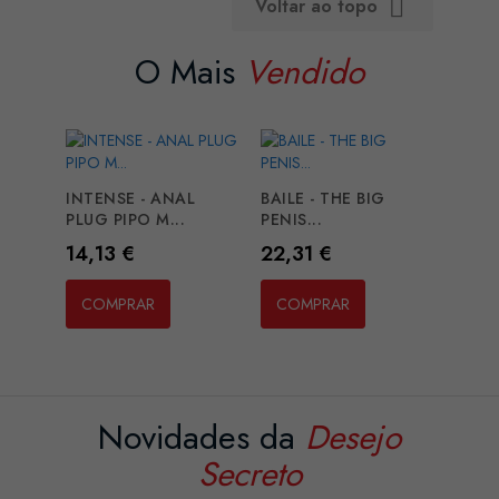
Voltar ao topo

O Mais
Vendido
INTENSE - ANAL
BAILE - THE BIG
PLUG PIPO M...
PENIS...
Preço
Preço
14,13 €
22,31 €
COMPRAR
COMPRAR
Novidades da
Desejo
Secreto