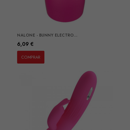
NALONE - BUNNY ELECTRO...
Preço
6,09 €
COMPRAR