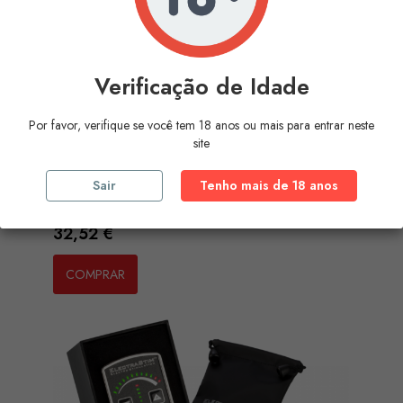
Verificação de Idade
Por favor, verifique se você tem 18 anos ou mais para entrar neste
site
Sair
Tenho mais de 18 anos
BAILE - ROMANTIC WAVE...
Preço
32,52 €
COMPRAR