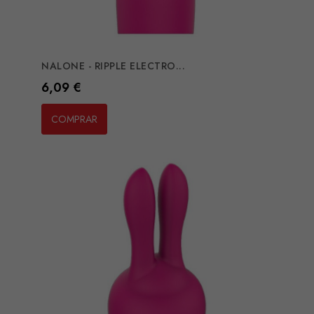
NALONE - RIPPLE ELECTRO...
Preço
6,09 €
COMPRAR