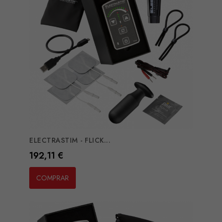
ELECTRASTIM - FLICK...
Preço
192,11 €
COMPRAR