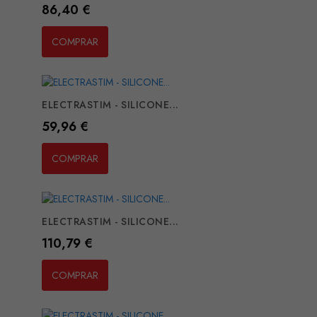
Preço
86,40 €
COMPRAR
ELECTRASTIM - SILICONE...
Preço
59,96 €
COMPRAR
ELECTRASTIM - SILICONE...
Preço
110,79 €
COMPRAR