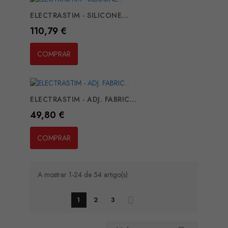
ELECTRASTIM - SILICONE...
Preço
110,79 €
COMPRAR
ELECTRASTIM - ADJ. FABRIC...
Preço
49,80 €
COMPRAR
A mostrar 1-24 de 54 artigo(s)
1
2
3