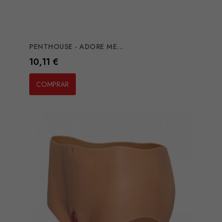
PENTHOUSE - ADORE ME...
Preço
10,11 €
COMPRAR