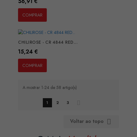
Preço
56,91 €
COMPRAR
CHILIROSE - CR 4844 RED...
Preço
15,24 €
COMPRAR
A mostrar 1-24 de 58 artigo(s)
1
2
3
Voltar ao topo
