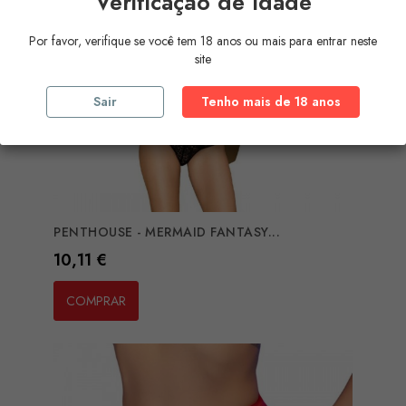
Verificação de Idade
Por favor, verifique se você tem 18 anos ou mais para entrar neste
site
Sair
Tenho mais de 18 anos
PENTHOUSE - MERMAID FANTASY...
Preço
10,11 €
COMPRAR