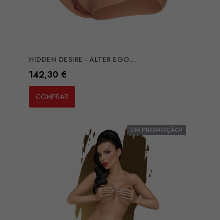
HIDDEN DESIRE - ALTER EGO...
Preço
142,30 €
COMPRAR
EM PROMOÇÃO!