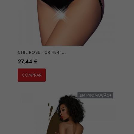
CHILIROSE - CR 4841...
Preço
27,44 €
COMPRAR
EM PROMOÇÃO!