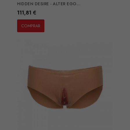
HIDDEN DESIRE - ALTER EGO...
Preço
111,81 €
COMPRAR