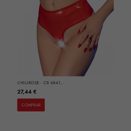
CHILIROSE - CR 4841...
Preço
27,44 €
COMPRAR