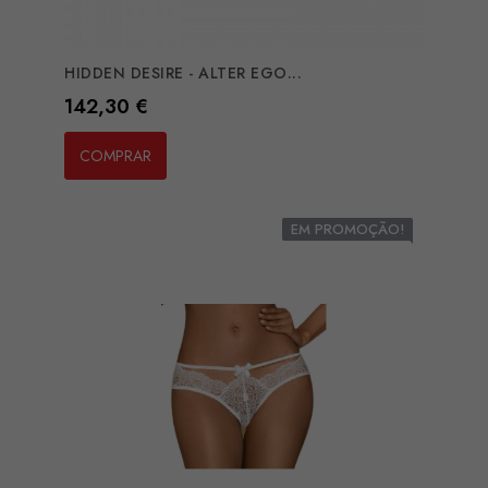
HIDDEN DESIRE - ALTER EGO...
Preço
142,30 €
COMPRAR
EM PROMOÇÃO!