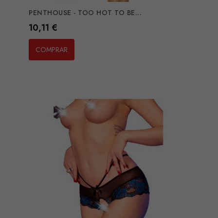
PENTHOUSE - TOO HOT TO BE...
Preço
10,11 €
COMPRAR