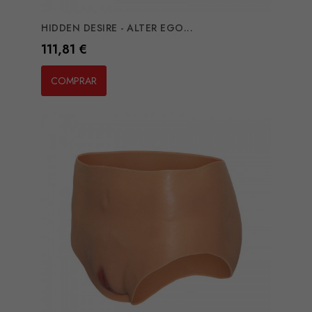
HIDDEN DESIRE - ALTER EGO...
Preço
111,81 €
COMPRAR