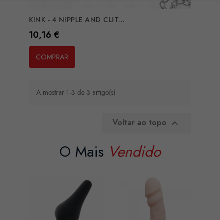
KINK - 4 NIPPLE AND CLIT...
Preço
10,16 €
COMPRAR
A mostrar 1-3 de 3 artigo(s)
Voltar ao topo

O Mais
Vendido