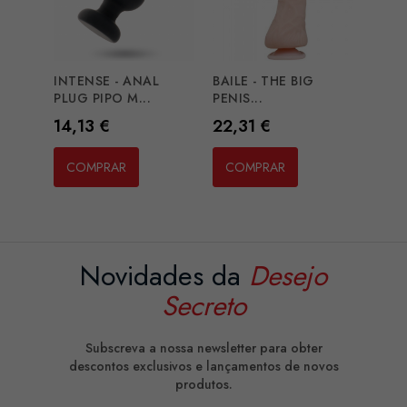
INTENSE - ANAL
BAILE - THE BIG
PLUG PIPO M...
PENIS...
Preço
Preço
14,13 €
22,31 €
COMPRAR
COMPRAR
Novidades da
Desejo
Secreto
Subscreva a nossa newsletter para obter
descontos exclusivos e lançamentos de novos
produtos.