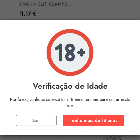
KINK - 4 CLIT CLAMPS...
Preço
11,17 €
COMPRAR
Verificação de Idade
Por favor, verifique se você tem 18 anos ou mais para entrar neste
site
Sair
Tenho mais de 18 anos