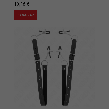
Preço
10,16 €
COMPRAR