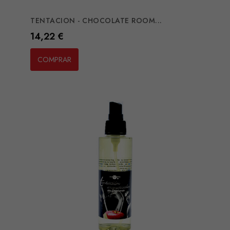
TENTACION - CHOCOLATE ROOM...
Preço
14,22 €
COMPRAR