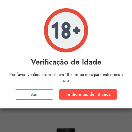
Verificação de Idade
Por favor, verifique se você tem 18 anos ou mais para entrar neste
EYE OF LOVE - BLOOM ROOM...
site
Preço
25,40 €
Sair
Tenho mais de 18 anos
COMPRAR