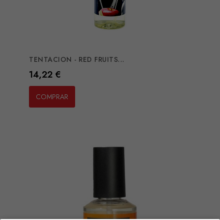
TENTACION - RED FRUITS...
Preço
14,22 €
COMPRAR