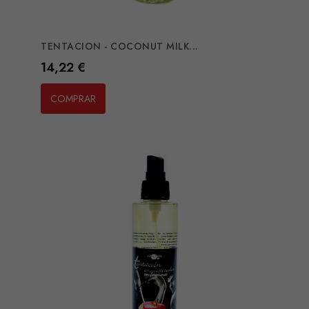
TENTACION - COCONUT MILK...
Preço
14,22 €
COMPRAR