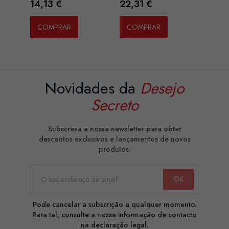
Preço
Preço
14,13 €
22,31 €
COMPRAR
COMPRAR
Novidades da
Desejo
Secreto
Subscreva a nossa newsletter para obter
descontos exclusivos e lançamentos de novos
produtos.
Pode cancelar a subscrição a qualquer momento.
Para tal, consulte a nossa informação de contacto
na declaração legal.