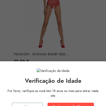
PASSION - WOMAN BS087 RED...
Preço
12,56 €
COMPRAR
Verificação de Idade
Por favor, verifique se você tem 18 anos ou mais para entrar neste
site