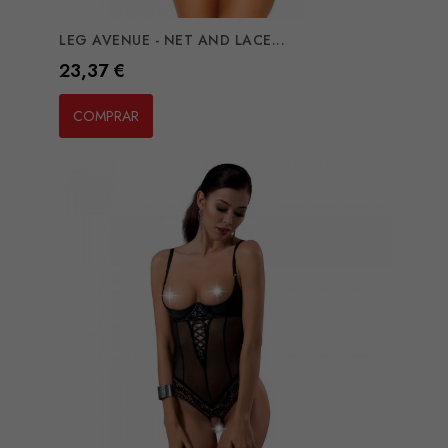
LEG AVENUE - NET AND LACE...
Preço
23,37 €
COMPRAR