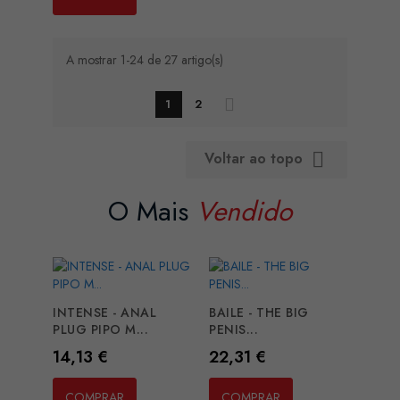
A mostrar 1-24 de 27 artigo(s)
1
2
Voltar ao topo

O Mais
Vendido
INTENSE - ANAL
BAILE - THE BIG
PLUG PIPO M...
PENIS...
Preço
Preço
14,13 €
22,31 €
COMPRAR
COMPRAR