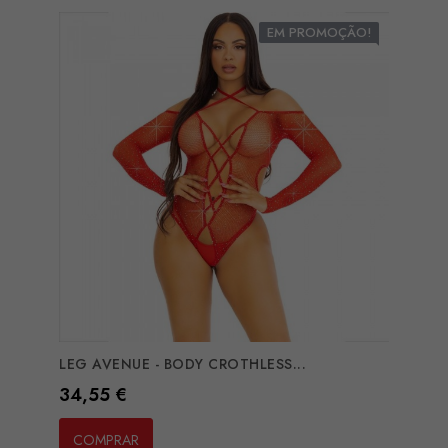
EM PROMOÇÃO!
LEG AVENUE - BODY CROTHLESS...
Preço
34,55 €
COMPRAR