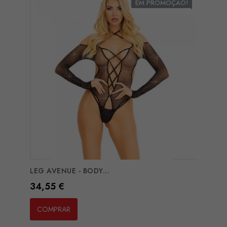
EM PROMOÇÃO!
LEG AVENUE - BODY...
Preço
34,55 €
COMPRAR