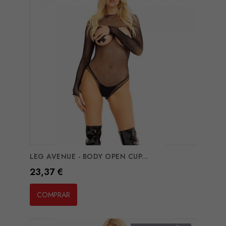
LEG AVENUE - BODY OPEN CUP...
Preço
23,37 €
COMPRAR