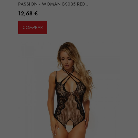
PASSION - WOMAN BS035 RED...
Preço
12,68 €
COMPRAR