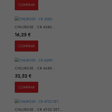
COMPRAR
CHILIROSE - CR 4383...
Preço
16,25 €
COMPRAR
CHILIROSE - CR 4689...
Preço
32,52 €
COMPRAR
CHILIROSE - CR 4702 SET...