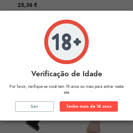
Preço
25,36 €
COMPRAR
A mostrar 1-1 de 1 artigo(s)
Voltar ao topo

Verificação de Idade
O Mais
Vendido
Por favor, verifique se você tem 18 anos ou mais para entrar neste
site
Sair
Tenho mais de 18 anos