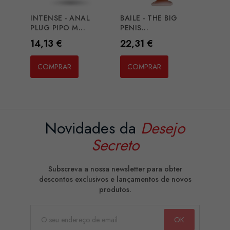
INTENSE - ANAL
BAILE - THE BIG
PLUG PIPO M...
PENIS...
Preço
Preço
14,13 €
22,31 €
COMPRAR
COMPRAR
Novidades da
Desejo
Secreto
Subscreva a nossa newsletter para obter
descontos exclusivos e lançamentos de novos
produtos.