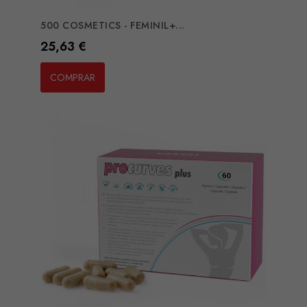
500 COSMETICS - FEMINIL+...
Preço
25,63 €
COMPRAR