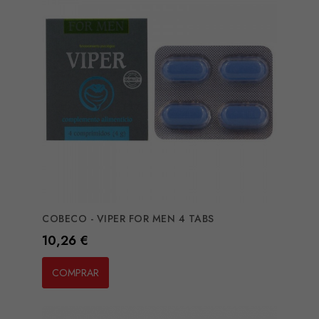
COBECO - VIPER FOR MEN 4 TABS
Preço
10,26 €
COMPRAR