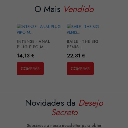
O Mais
Vendido
INTENSE - ANAL
BAILE - THE BIG
PLUG PIPO M...
PENIS...
Preço
Preço
14,13 €
22,31 €
COMPRAR
COMPRAR
Novidades da
Desejo
Secreto
Subscreva a nossa newsletter para obter