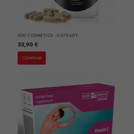
500 COSMETICS - U-STEADY...
Preço
35,90 €
COMPRAR