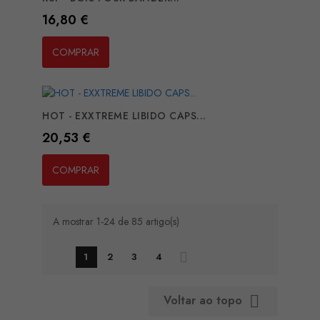
Preço
16,80 €
COMPRAR
HOT - EXXTREME LIBIDO CAPS...
Preço
20,53 €
COMPRAR
A mostrar 1-24 de 85 artigo(s)
1
2
3
4
Voltar ao topo
