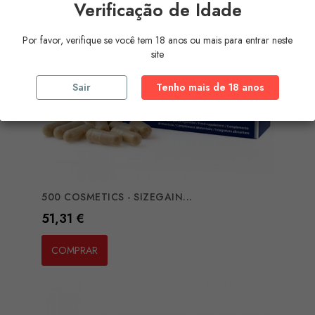
Verificação de Idade
Por favor, verifique se você tem 18 anos ou mais para entrar neste
site
Sair
Tenho mais de 18 anos
500 COSMETICS - SIZEGAIN...
Preço
51,31 €
COMPRAR