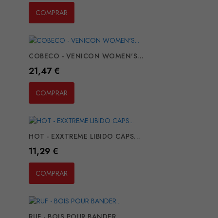
COMPRAR
COBECO - VENICON WOMEN'S...
Preço
21,47 €
COMPRAR
HOT - EXXTREME LIBIDO CAPS...
Preço
11,29 €
COMPRAR
RUF - BOIS POUR BANDER...