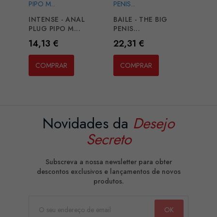
INTENSE - ANAL
BAILE - THE BIG
PLUG PIPO M...
PENIS...
Preço
Preço
14,13 €
22,31 €
COMPRAR
COMPRAR
Novidades da
Desejo
Secreto
Subscreva a nossa newsletter para obter
descontos exclusivos e lançamentos de novos
produtos.