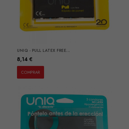
UNIQ - PULL LATEX FREE...
Preço
8,14 €
COMPRAR