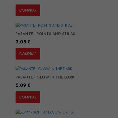
COMPRAR
PASANTE - POINTS AND STR AS...
Preço
3,05 €
COMPRAR
PASANTE - GLOW IN THE DARK...
Preço
5,09 €
COMPRAR