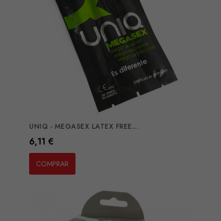
UNIQ - MEGASEX LATEX FREE...
Preço
6,11 €
COMPRAR