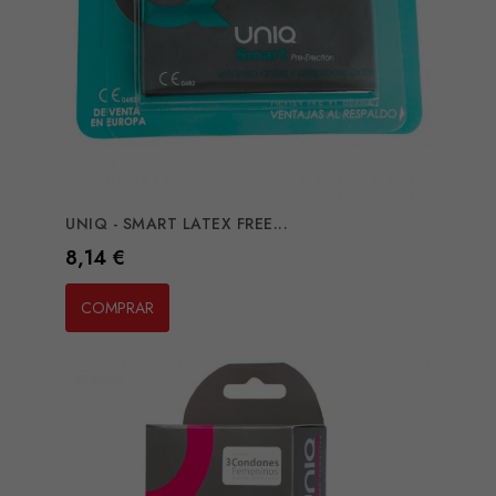
UNIQ - SMART LATEX FREE...
Preço
8,14 €
COMPRAR