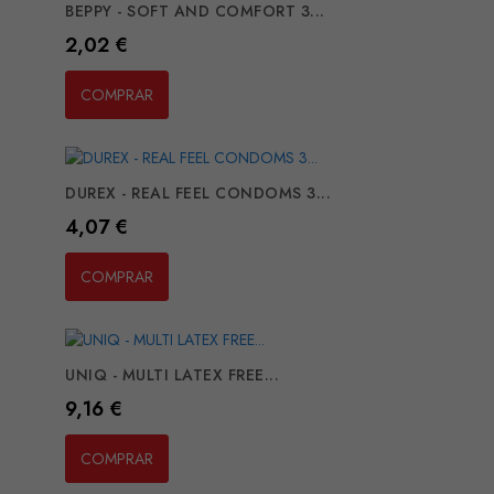
BEPPY - SOFT AND COMFORT 3...
Preço
2,02 €
COMPRAR
DUREX - REAL FEEL CONDOMS 3...
Preço
4,07 €
COMPRAR
UNIQ - MULTI LATEX FREE...
Preço
9,16 €
COMPRAR