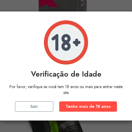
UNIQ - LADY CONDOM LATEX...
Verificação de Idade
Preço
10,19 €
Por favor, verifique se você tem 18 anos ou mais para entrar neste
COMPRAR
site
Sair
Tenho mais de 18 anos