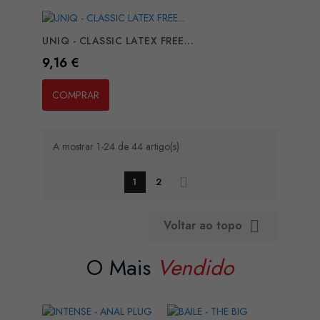
UNIQ - CLASSIC LATEX FREE...
Preço
9,16 €
COMPRAR
A mostrar 1-24 de 44 artigo(s)
1
2
Voltar ao topo

O Mais
Vendido