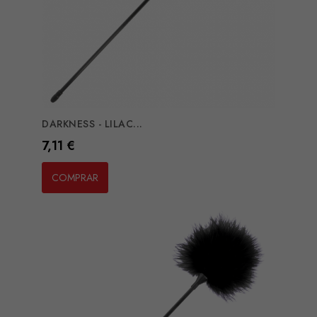
DARKNESS - LILAC...
Preço
7,11 €
COMPRAR