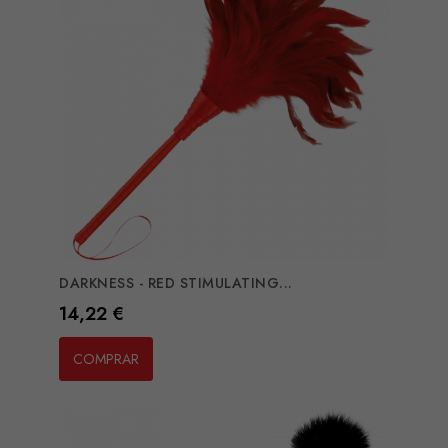
DARKNESS - RED STIMULATING...
Preço
14,22 €
COMPRAR