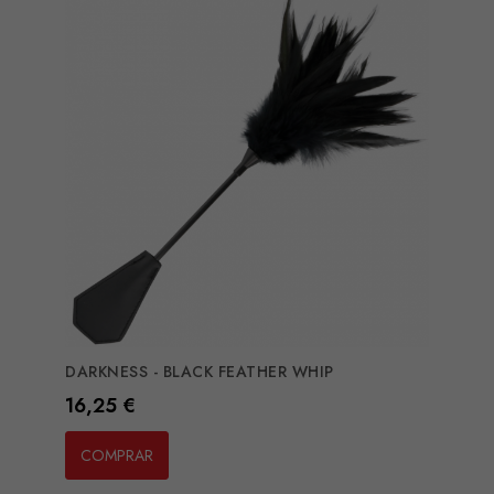
DARKNESS - BLACK FEATHER WHIP
Preço
16,25 €
COMPRAR