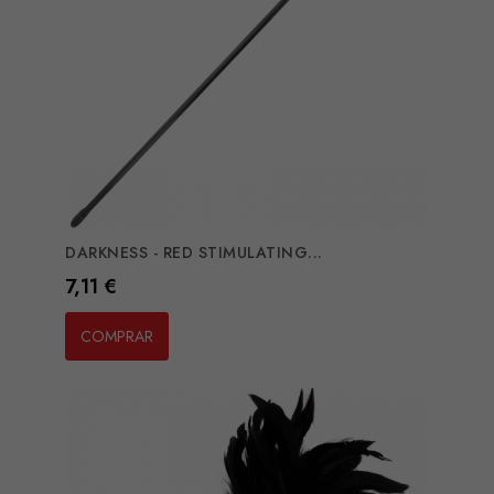
DARKNESS - RED STIMULATING...
Preço
7,11 €
COMPRAR