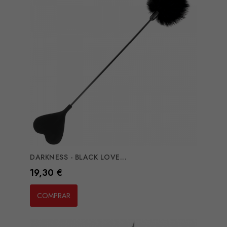
DARKNESS - BLACK LOVE...
Preço
19,30 €
COMPRAR