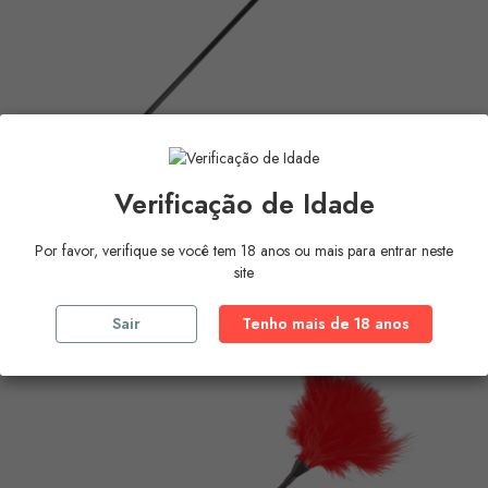
Verificação de Idade
DARKNESS - BLACK...
Preço
Por favor, verifique se você tem 18 anos ou mais para entrar neste
7,11 €
site
COMPRAR
Sair
Tenho mais de 18 anos