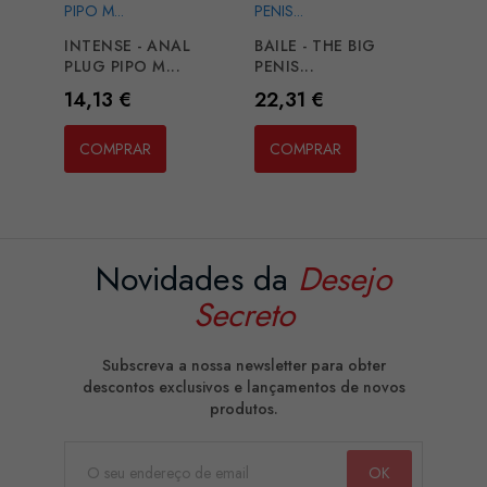
INTENSE - ANAL
BAILE - THE BIG
PLUG PIPO M...
PENIS...
Preço
Preço
14,13 €
22,31 €
COMPRAR
COMPRAR
Novidades da
Desejo
Secreto
Subscreva a nossa newsletter para obter
descontos exclusivos e lançamentos de novos
produtos.