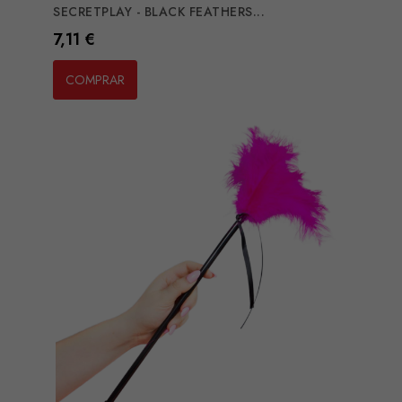
SECRETPLAY - BLACK FEATHERS...
Preço
7,11 €
COMPRAR