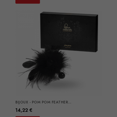
BIJOUX - POM POM FEATHER...
Preço
14,22 €