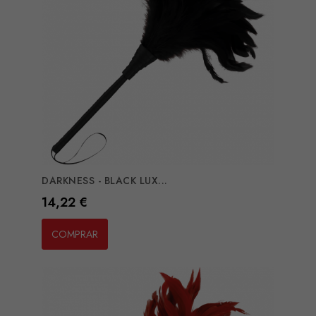
DARKNESS - BLACK LUX...
Preço
14,22 €
COMPRAR