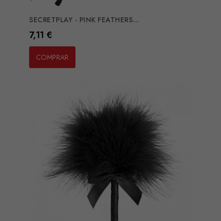
SECRETPLAY - PINK FEATHERS...
Preço
7,11 €
COMPRAR