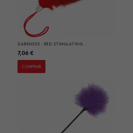
DARKNESS - RED STIMULATING...
Preço
7,06 €
COMPRAR