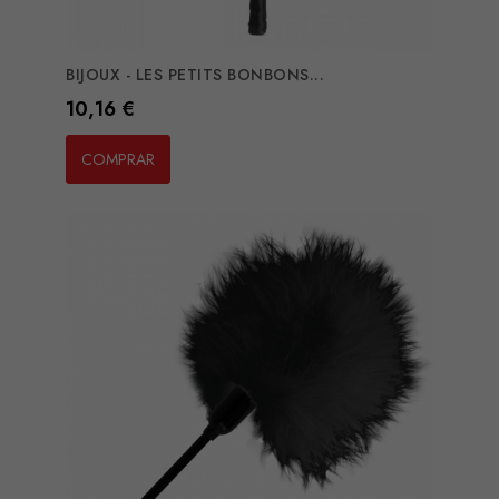
BIJOUX - LES PETITS BONBONS...
Preço
10,16 €
COMPRAR