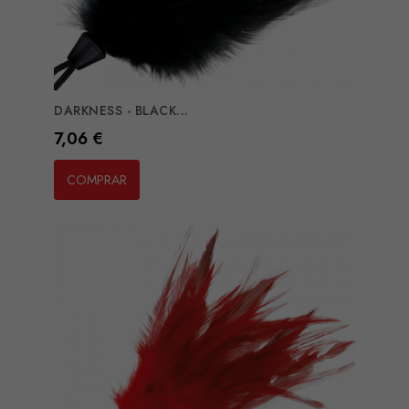
DARKNESS - BLACK...
Preço
7,06 €
COMPRAR