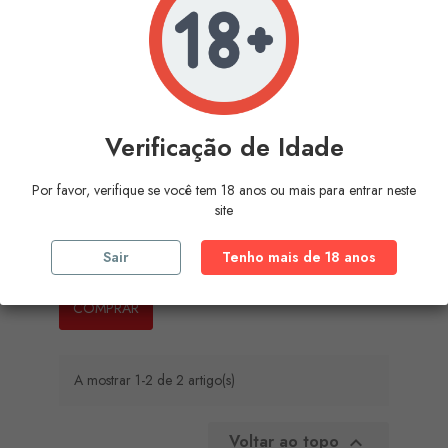
Verificação de Idade
Por favor, verifique se você tem 18 anos ou mais para entrar neste
site
DIABLO PICANTE - METALLIC...
Sair
Tenho mais de 18 anos
Preço
3,04 €
COMPRAR
A mostrar 1-2 de 2 artigo(s)
Voltar ao topo
