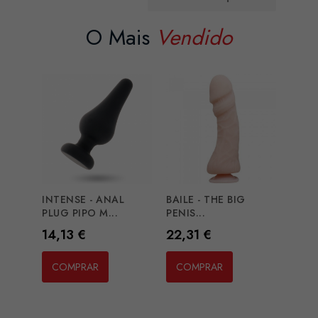
O Mais
Vendido
INTENSE - ANAL
BAILE - THE BIG
PLUG PIPO M...
PENIS...
Preço
Preço
14,13 €
22,31 €
COMPRAR
COMPRAR