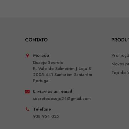
CONTATO
PRODU
Morada
Promoç
Desejo Secreto
Novos p
R. Vale de Salmeirim J Loja B
Top de 
2005-441 Santarém Santarém
Portugal
Envia-nos um email
secretodesejo24@gmail.com
Telefone
938 954 035