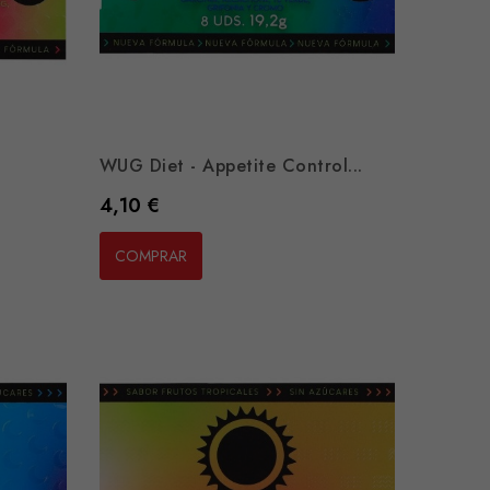
WUG Diet - Appetite Control...
Preço
4,10 €
COMPRAR