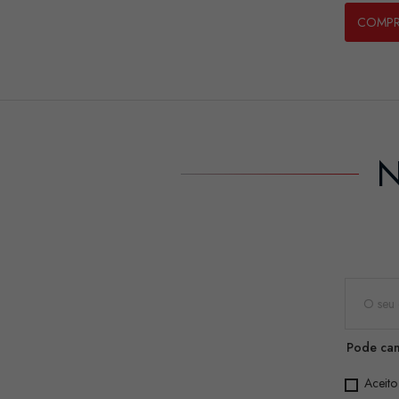
COMP
N
Pode can
Aceito