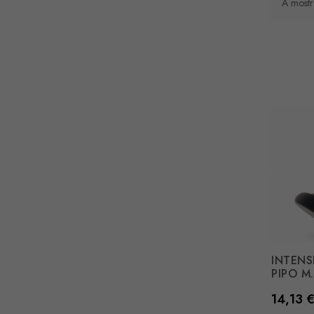
A mostra
INTENS
PIPO M.
Preço
14,13 