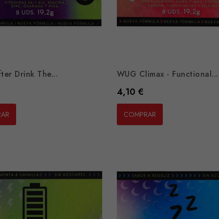
er Drink The...
WUG Climax - Functional...
Preço
4,10 €
RAR
COMPRAR