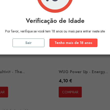
Verificação de Idade
Por favor, verifique se você tem 18 anos ou mais para entrar neste site
Sair
Tenho mais de 18 anos
tivit - The...
WUG Power Up - Energy...
Preço
4,10 €
RAR
COMPRAR