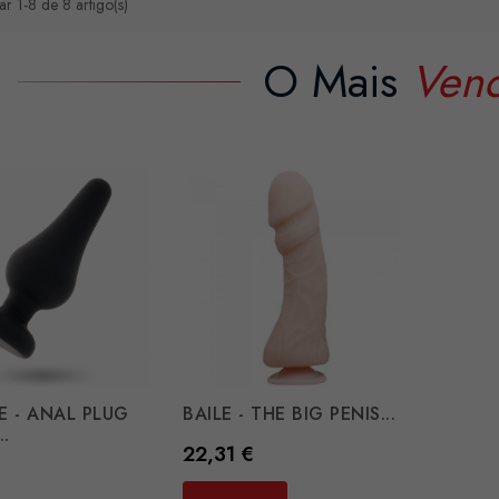
r 1-8 de 8 artigo(s)
O Mais
Ven
E - ANAL PLUG
BAILE - THE BIG PENIS...
..
Preço
22,31 €
€