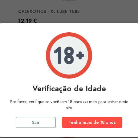
CALEXOTICS - XL LUBE TUBE
Preço
12,19 €
COMPRAR
Verificação de Idade
Por favor, verifique se você tem 18 anos ou mais para entrar neste
site
Sair
Tenho mais de 18 anos