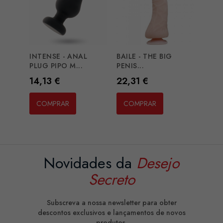
INTENSE - ANAL
BAILE - THE BIG
PLUG PIPO M...
PENIS...
Preço
Preço
14,13 €
22,31 €
COMPRAR
COMPRAR
Novidades da
Desejo
Secreto
Subscreva a nossa newsletter para obter
descontos exclusivos e lançamentos de novos
produtos.