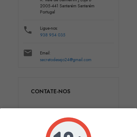
2005-441 Santarém Santarém
Portugal

Ligue-nos:
938 954 035

Email:
secretodesejo24@gmail.com
CONTATE-NOS
Assunto