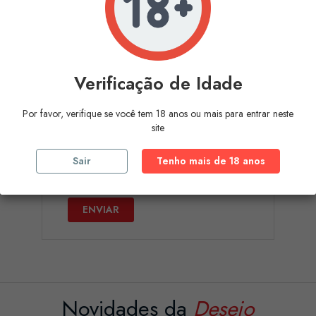
Endereço de e-mail
Anexo
Verificação de Idade
ESCOLHER FICHEIRO
Por favor, verifique se você tem 18 anos ou mais para entrar neste
opcional
site
Mensagem
Sair
Tenho mais de 18 anos
Novidades da
Desejo