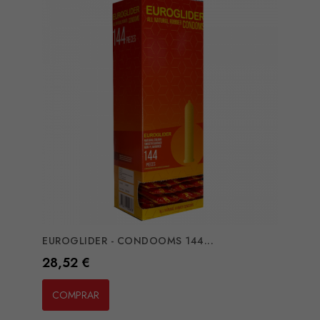
EUROGLIDER - CONDOOMS 144...
Preço
28,52 €
COMPRAR