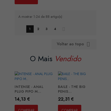
A mostrar 1-24 de 88 artigo(s)
1
2
3
4
Voltar ao topo

O Mais
Vendido
INTENSE - ANAL
BAILE - THE BIG
PLUG PIPO M...
PENIS...
Preço
Preço
14,13 €
22,31 €
COMPRAR
COMPRAR