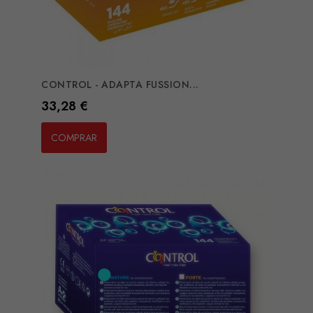
CONTROL - ADAPTA FUSSION...
Preço
33,28 €
COMPRAR