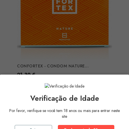
CONFORTEX - CONDOM NATURE...
Preço
21,39 €
COMPRAR
Verificação de Idade
Por favor, verifique se você tem 18 anos ou mais para entrar neste
site