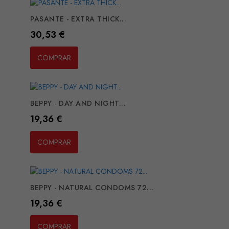
PASANTE - EXTRA THICK...
Preço
30,53 €
COMPRAR
BEPPY - DAY AND NIGHT...
Preço
19,36 €
COMPRAR
BEPPY - NATURAL CONDOMS 72...
Preço
19,36 €
COMPRAR