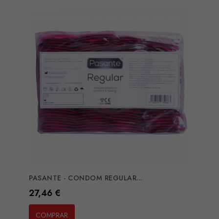
PASANTE - CONDOM REGULAR...
Preço
27,46 €
COMPRAR