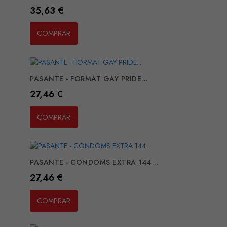
Preço
35,63 €
COMPRAR
PASANTE - FORMAT GAY PRIDE...
Preço
27,46 €
COMPRAR
PASANTE - CONDOMS EXTRA 144...
Preço
27,46 €
COMPRAR