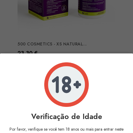
500 COSMETICS - XS NATURAL...
Preço
23,30 €
COMPRAR
Verificação de Idade
Por favor, verifique se você tem 18 anos ou mais para entrar neste