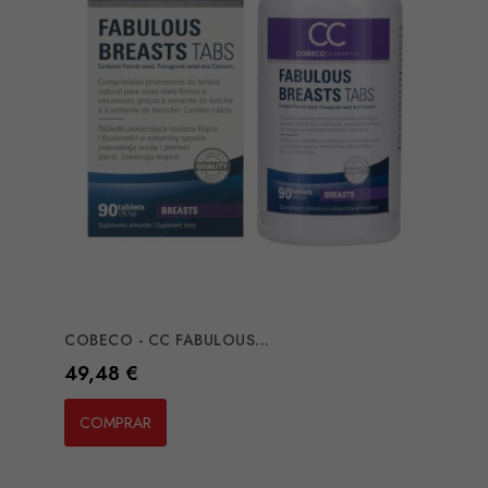
COBECO - CC FABULOUS...
Preço
49,48 €
COMPRAR