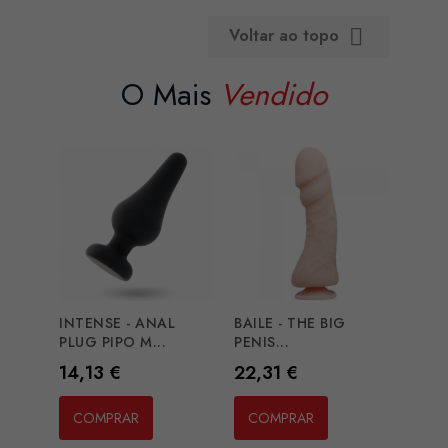
Voltar ao topo

O Mais
Vendido
INTENSE - ANAL
BAILE - THE BIG
PLUG PIPO M...
PENIS...
Preço
Preço
14,13 €
22,31 €
COMPRAR
COMPRAR