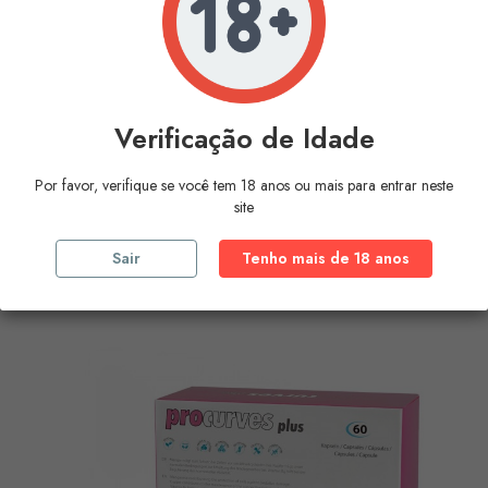
Verificação de Idade
Por favor, verifique se você tem 18 anos ou mais para entrar neste
500 COSMETICS - PROCURVES...
site
Preço
30,44 €
Sair
Tenho mais de 18 anos
COMPRAR