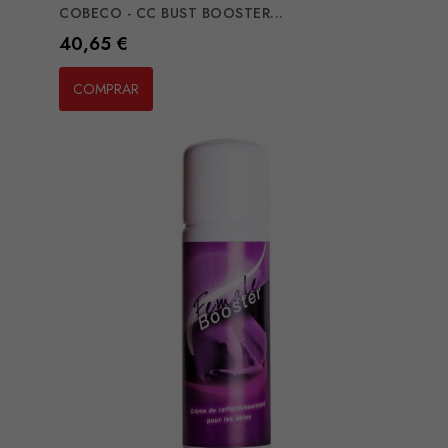
COBECO - CC BUST BOOSTER...
Preço
40,65 €
COMPRAR