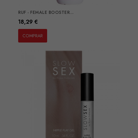
RUF - FEMALE BOOSTER...
Preço
18,29 €
COMPRAR