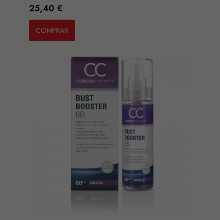
Preço
25,40 €
COMPRAR