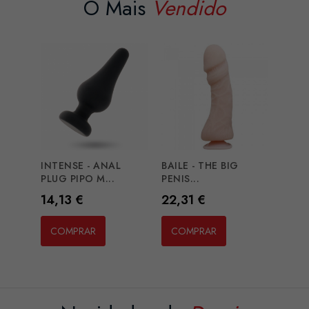
O Mais
Vendido
INTENSE - ANAL
BAILE - THE BIG
PLUG PIPO M...
PENIS...
Preço
Preço
14,13 €
22,31 €
COMPRAR
COMPRAR