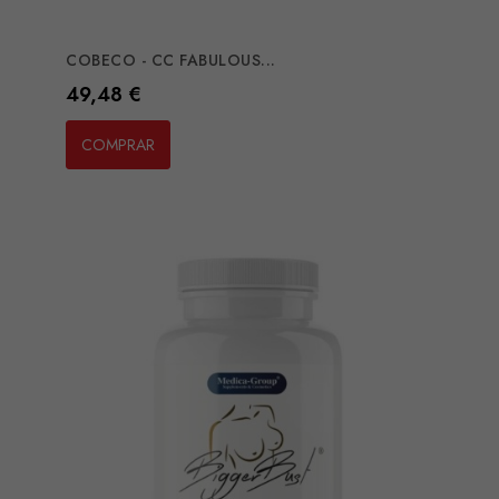
COBECO - CC FABULOUS...
Preço
49,48 €
COMPRAR