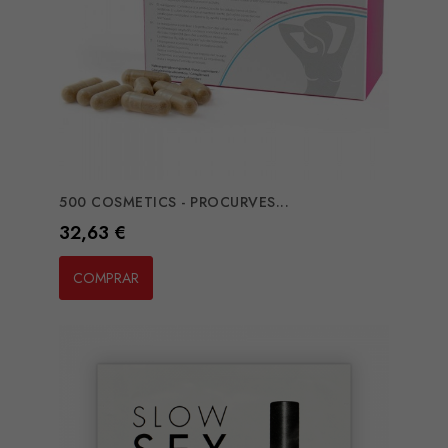
500 COSMETICS - PROCURVES...
Preço
32,63 €
COMPRAR