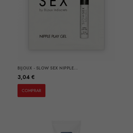
BIJOUX - SLOW SEX NIPPLE...
Preço
3,04 €
COMPRAR