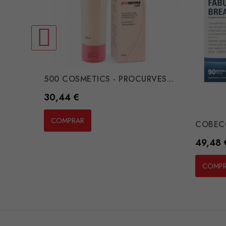
500 COSMETICS - PROCURVES...
Preço
30,44 €
COMPRAR
COBECO
Preço
49,48 
COMP