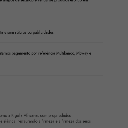
 artigos de sexshop e venda de produtos erótico em
 e sem rótulos ou publicidades
tamos pagamento por referência Multibanco, Mbway e
, como a Kigelia Africana, com propriedades
 elástica, restaurando a firmeza e a firmeza dos seios. .