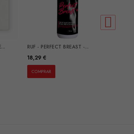
...
RUF - PERFECT BREAST -...
Preço
18,29 €
COMPRAR
MEDICA
Preço
19,30 
COMP