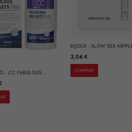
BIJOUX - SLOW SEX NIPPLE
Preço
3,04 €
COMPRAR
 - CC FABULOUS...
€
RAR