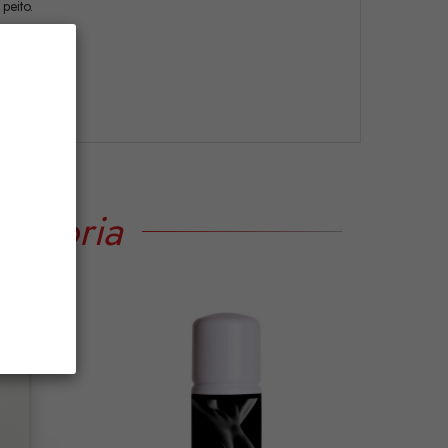
peito.
tegoria