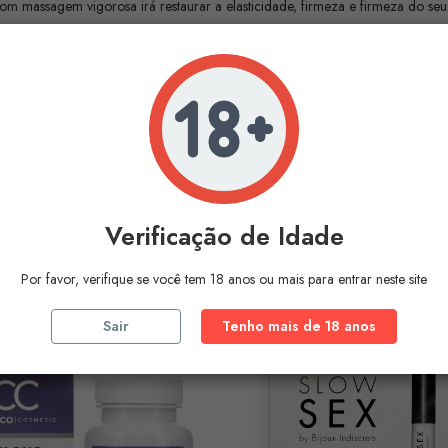
m massagem vigorosa irá restaurar a elasticidade, firmeza e firmeza do seu 
ros Produtos Na
Mesma Ca
Verificação de Idade
Por favor, verifique se você tem 18 anos ou mais para entrar neste site
Sair
Tenho mais de 18 anos