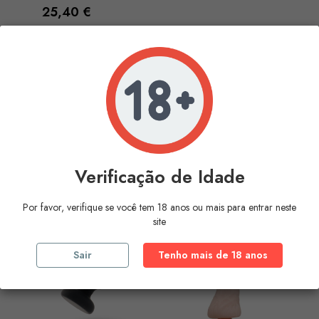
Preço
25,40 €
COMPRAR
A mostrar 1-1 de 1 artigo(s)
Voltar ao topo

Verificação de Idade
O Mais
Vendido
Por favor, verifique se você tem 18 anos ou mais para entrar neste
site
Sair
Tenho mais de 18 anos