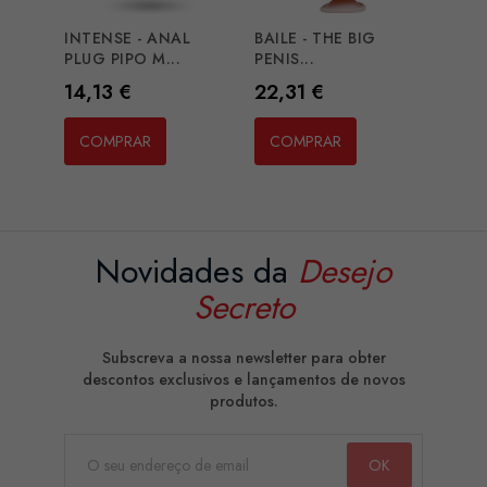
INTENSE - ANAL
BAILE - THE BIG
PLUG PIPO M...
PENIS...
Preço
Preço
14,13 €
22,31 €
COMPRAR
COMPRAR
Novidades da
Desejo
Secreto
Subscreva a nossa newsletter para obter
descontos exclusivos e lançamentos de novos
produtos.