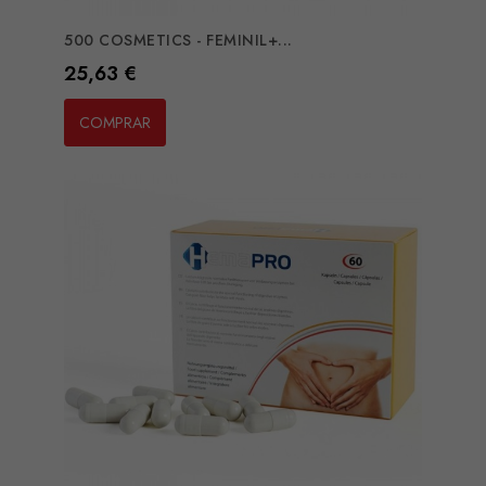
500 COSMETICS - FEMINIL+...
Preço
25,63 €
COMPRAR