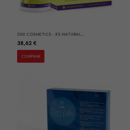
500 COSMETICS - XS NATURAL...
Preço
38,62 €
COMPRAR