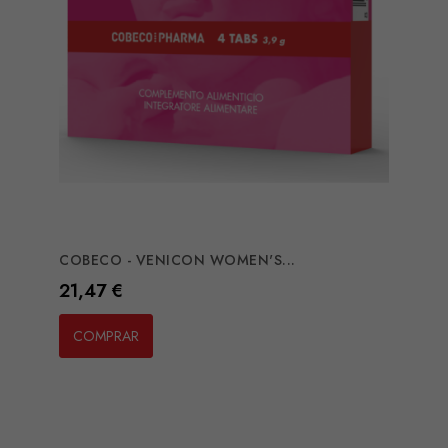
COBECO - VENICON WOMEN'S...
Preço
21,47 €
COMPRAR