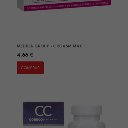
MEDICA GROUP - ORGASM MAX...
Preço
4,66 €
COMPRAR