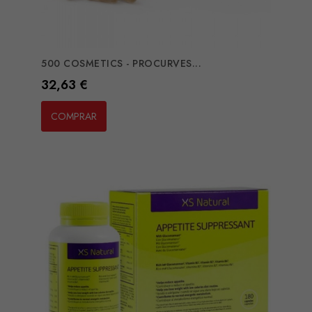
500 COSMETICS - PROCURVES...
Preço
32,63 €
COMPRAR