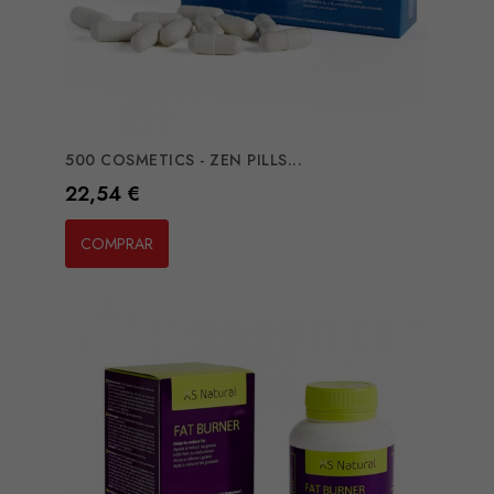
500 COSMETICS - ZEN PILLS...
Preço
22,54 €
COMPRAR