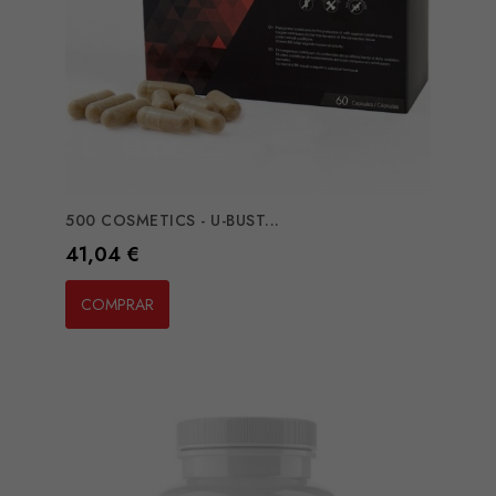
500 COSMETICS - U-BUST...
Preço
41,04 €
COMPRAR