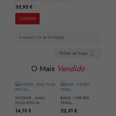
Preço
35,95 €
COMPRAR
A mostrar 1-19 de 19 artigo(s)
Voltar ao topo

O Mais
Vendido
INTENSE - ANAL
BAILE - THE BIG
PLUG PIPO M...
PENIS...
Preço
Preço
14,13 €
22,31 €