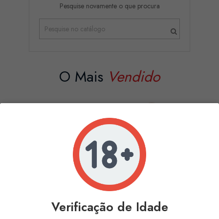
Pesquise novamente o que procura
O Mais
Vendido
INTENSE - ANAL
BAILE - THE BIG
PLUG PIPO M...
PENIS...
Verificação de Idade
Preço
Preço
14,13 €
22,31 €