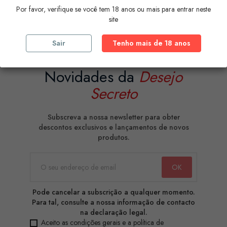
Por favor, verifique se você tem 18 anos ou mais para entrar neste
COMPRAR
COMPRAR
site
Sair
Tenho mais de 18 anos
Novidades da
Desejo
Secreto
Subscreva a nossa newsletter para obter
descontos exclusivos e lançamentos de novos
produtos.
Pode cancelar a subscrição a qualquer momento.
Para tal, consulte a nossa informação de contacto
na declaração legal.
Aceito as condições gerais e a política de