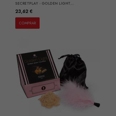
SECRETPLAY - GOLDEN LIGHT...
Preço
23,62 €
COMPRAR