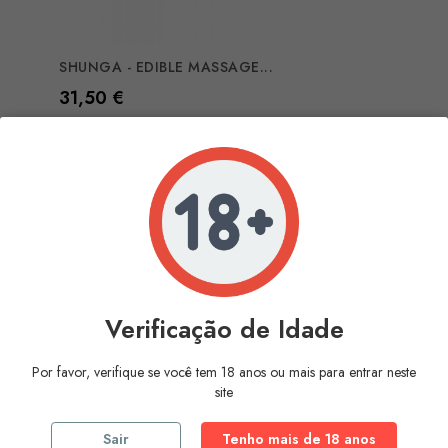
SHUNGA - EDIBLE MASSAGE...
Preço
31,50 €
COMPRAR
Verificação de Idade
Por favor, verifique se você tem 18 anos ou mais para entrar neste
site
Sair
Tenho mais de 18 anos