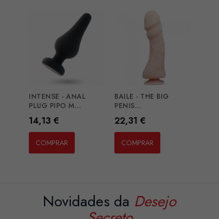
INTENSE - ANAL
BAILE - THE BIG
PLUG PIPO M...
PENIS...
Preço
Preço
14,13 €
22,31 €
COMPRAR
COMPRAR
Novidades da
Desejo
Secreto