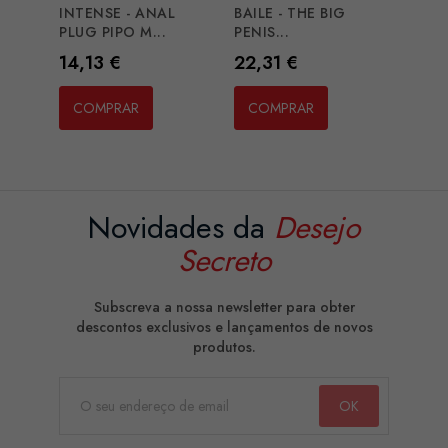
INTENSE - ANAL
BAILE - THE BIG
PLUG PIPO M...
PENIS...
Preço
Preço
14,13 €
22,31 €
COMPRAR
COMPRAR
Novidades da
Desejo
Secreto
Subscreva a nossa newsletter para obter
descontos exclusivos e lançamentos de novos
produtos.