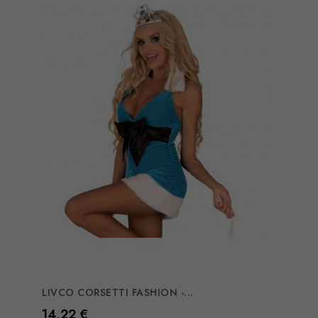
LIVCO CORSETTI FASHION -...
Preço
14,22 €