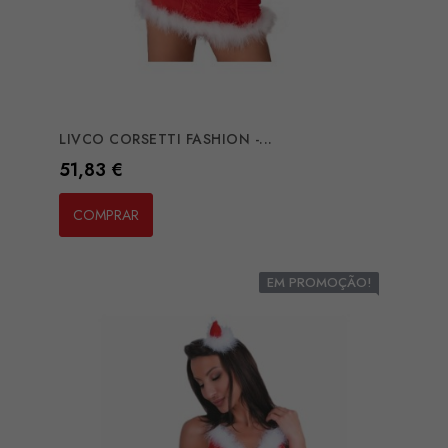
LIVCO CORSETTI FASHION -...
Preço
51,83 €
COMPRAR
EM PROMOÇÃO!