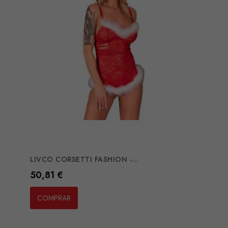
LIVCO CORSETTI FASHION -...
Preço
50,81 €
COMPRAR