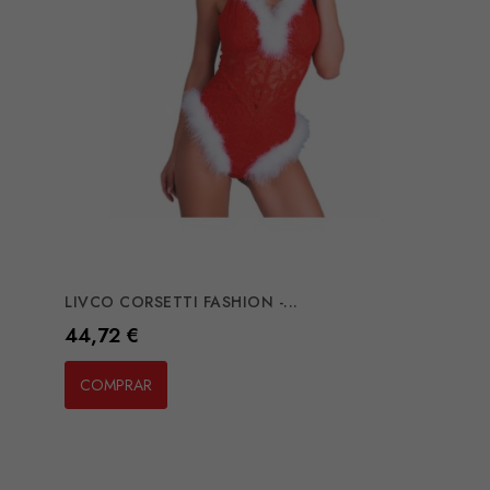
LIVCO CORSETTI FASHION -...
Preço
44,72 €
COMPRAR