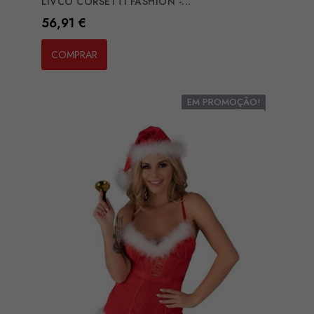
LIVCO CORSETTI FASHION -...
Preço
56,91 €
COMPRAR
EM PROMOÇÃO!