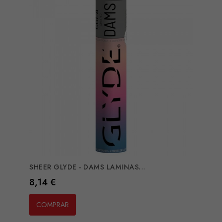
SHEER GLYDE - DAMS LAMINAS...
Preço
8,14 €
COMPRAR