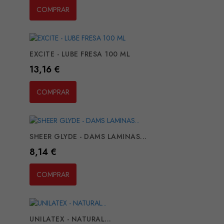
COMPRAR
EXCITE - LUBE FRESA 100 ML
Preço
13,16 €
COMPRAR
SHEER GLYDE - DAMS LAMINAS...
Preço
8,14 €
COMPRAR
UNILATEX - NATURAL...