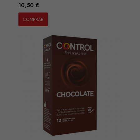
Preço
10,50 €
COMPRAR