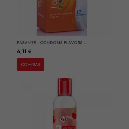
PASANTE - CONDOMS FLAVORS...
Preço
6,11 €
COMPRAR