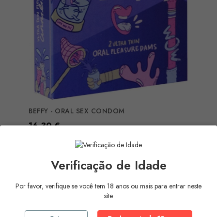
BEFFY - ORAL SEX CONDOM
Preço
16,30 €
COMPRAR
Verificação de Idade
Por favor, verifique se você tem 18 anos ou mais para entrar neste
site