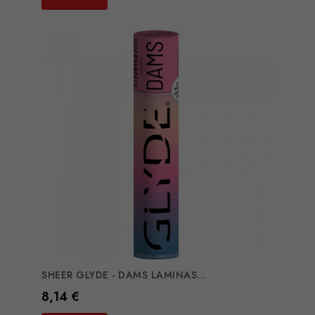
SHEER GLYDE - DAMS LAMINAS...
Preço
8,14 €