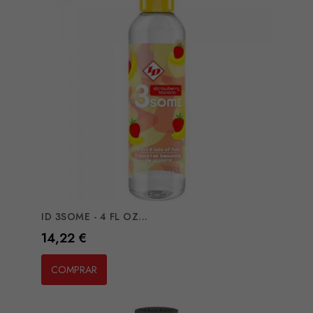
ID 3SOME - 4 FL OZ...
Preço
14,22 €
COMPRAR