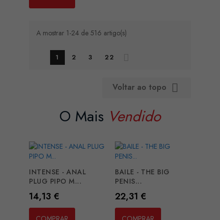
A mostrar 1-24 de 516 artigo(s)
1
2
3
22
Voltar ao topo

O Mais
Vendido
INTENSE - ANAL
BAILE - THE BIG
PLUG PIPO M...
PENIS...
Preço
Preço
14,13 €
22,31 €
COMPRAR
COMPRAR