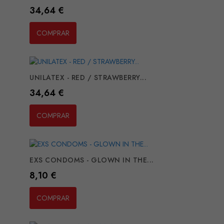
Preço
34,64 €
COMPRAR
UNILATEX - RED / STRAWBERRY...
Preço
34,64 €
COMPRAR
EXS CONDOMS - GLOWN IN THE...
Preço
8,10 €
COMPRAR