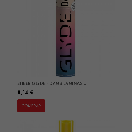
SHEER GLYDE - DAMS LAMINAS...
Preço
8,14 €
COMPRAR