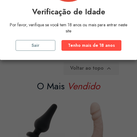
PASSION - 058 BILL THONG...
Verificação de Idade
Preço
52,80 €
Por favor, verifique se você tem 18 anos ou mais para entrar neste
COMPRAR
site
Sair
Tenho mais de 18 anos
A mostrar 1-2 de 2 artigo(s)
Voltar ao topo

O Mais
Vendido