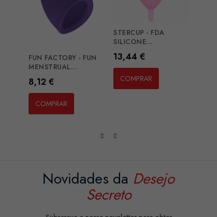
STERCUP - FDA
INTIM
SILICONE...
MENS
Preço
Preç
13,44 €
27,5
FUN FACTORY - FUN
MENSTRUAL...
COMPRAR
CO
Preço
8,12 €
COMPRAR
Novidades da
Desejo
Secreto
Subscreva a nossa newsletter para obter