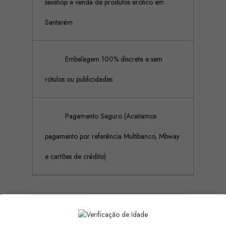
sexshop e venda de produtos erótico em
Santarém
Embalagem 100% discreta e sem
rótulos ou publicidades
Pagamento Seguro (Aceitamos
pagamento por referência Multibanco, Mbway
e cartões de crédito)
Descrição
Detalhes do produto