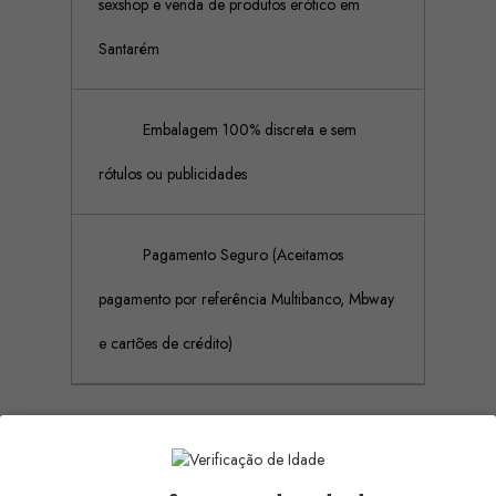
sexshop e venda de produtos erótico em
Santarém
Embalagem 100% discreta e sem
rótulos ou publicidades
Pagamento Seguro (Aceitamos
pagamento por referência Multibanco, Mbway
e cartões de crédito)
Descrição
Detalhes do produto