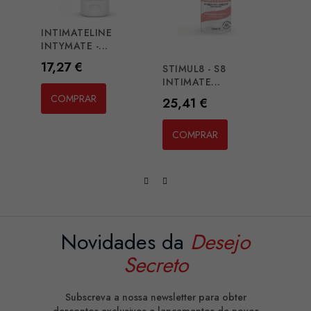
INTIMATELINE
INTYMATE -...
Preço
17,27 €
STIMUL8 - S8
HOT 
INTIMATE...
GLIDE
COMPRAR
Preço
Preç
25,41 €
15,2
COMPRAR
CO
Novidades da
Desejo
Secreto
Subscreva a nossa newsletter para obter
descontos exclusivos e lançamentos de novos