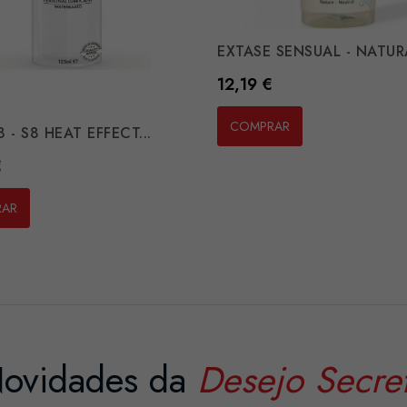
EXTASE SENSUAL - NATURA
Preço
12,19 €
COMPRAR
 - S8 HEAT EFFECT...
€
RAR
ovidades da
Desejo Secre