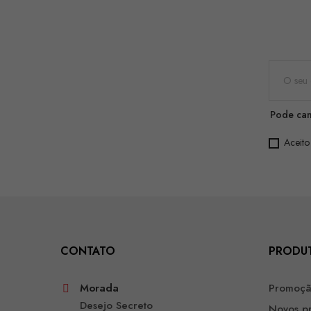
Pode can
Aceito
CONTATO
PRODU
Morada
Promoç
Desejo Secreto
Novos p