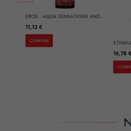
EROS - AQUA SENSATIONS AND...
Preço
11,13 €
COMPRAR
STIMUL8
Preço
16,78 
COMP
N