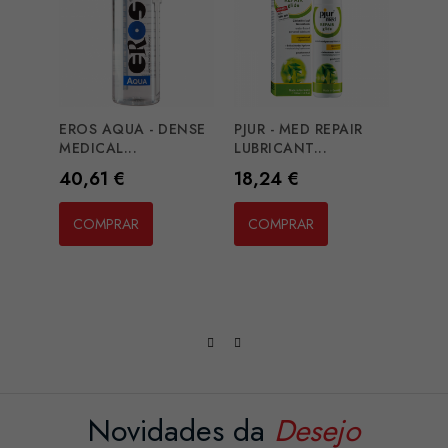
EROS AQUA - DENSE
PJUR - MED REPAIR
PJUR 
MEDICAL...
LUBRICANT...
LATE
Preço
Preço
Preç
40,61 €
18,24 €
22,3
COMPRAR
COMPRAR
CO
Novidades da
Desejo