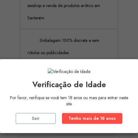
sexshop e venda de produtos erótico em
Santarém
Embalagem 100% discreta e sem
rótulos ou publicidades
Pagamento Seguro (Aceitamos
Verificação de Idade
pagamento por referência Multibanco, Mbway
Por favor, verifique se você tem 18 anos ou mais para entrar neste
e cartões de crédito)
site
Sair
Tenho mais de 18 anos
Descrição
Detalhes do produto