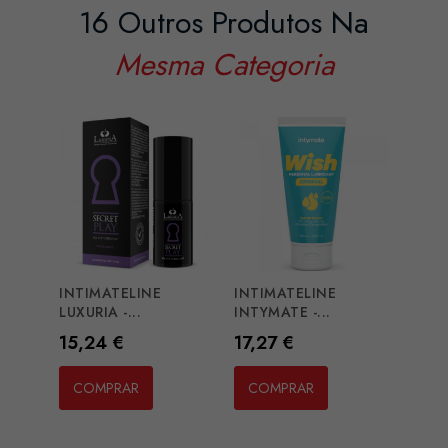
16 Outros Produtos Na
Mesma Categoria
INTIMATELINE
INTIMATELINE
PJUR
LUXURIA -...
INTYMATE -...
ALOE.
Preço
Preço
Preç
15,24 €
17,27 €
8,12
COMPRAR
COMPRAR
CO