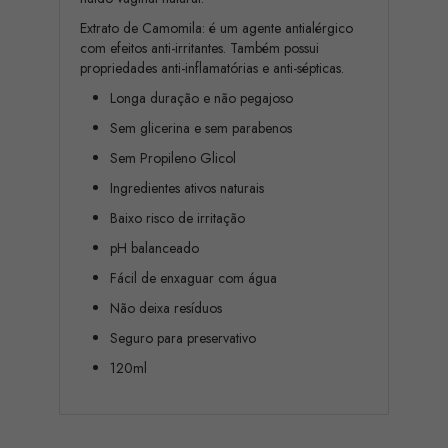
Extrato de Camomila: é um agente antialérgico
com efeitos anti-irritantes. Também possui
propriedades anti-inflamatórias e anti-sépticas.
Longa duração e não pegajoso
Sem glicerina e sem parabenos
Sem Propileno Glicol
Ingredientes ativos naturais
Baixo risco de irritação
pH balanceado
Fácil de enxaguar com água
Não deixa resíduos
Seguro para preservativo
120ml